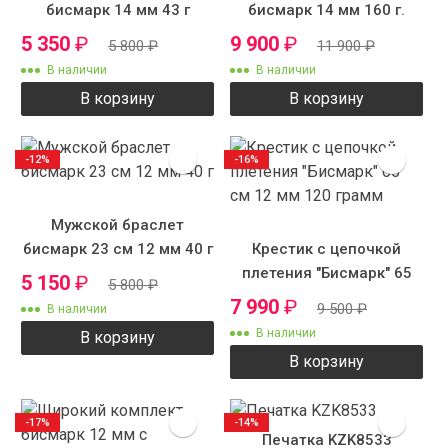
бисмарк 14 мм 43 г
бисмарк 14 мм 160 г.
5 350
₽
9 900
₽
5 800
₽
11 900
₽
В наличии
В наличии
В корзину
В корзину
-12%
-16%
Мужской браслет
бисмарк 23 см 12 мм 40 г
Крестик с цепочкой
плетения "Бисмарк" 65
5 150
₽
5 800
₽
см 12 мм 120 грамм
7 990
₽
9 500
₽
В наличии
В наличии
В корзину
В корзину
-17%
-14%
Печатка KZK8533