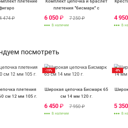
омплект плетение
Комплект цепочка и браслет
Крест
фигаро
плетения "бисмарк" с
крестиком №4-3
6 050
₽
4 95
4 474
₽
7 250
₽
В наличии
В н
ндуем посмотреть
-19%
-8%
епочка плетения
Широкая цепочка Бисмарк 65
Широк
60 см 12 мм 105 г.
см 14 мм 120 г.
6 450
₽
5 35
7 950
₽
В наличии
В н