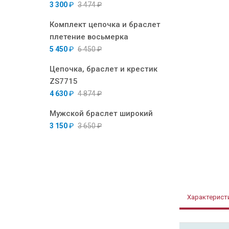
3 300
₽
3 474
₽
Комплект цепочка и браслет
плетение восьмерка
5 450
₽
6 450
₽
Цепочка, браслет и крестик
ZS7715
4 630
₽
4 874
₽
Мужской браслет широкий
3 150
₽
3 650
₽
Характерист