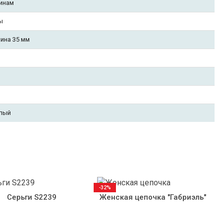
инам
ы
ина 35 мм
елый
-32%
Серьги S2239
Женская цепочка "Габриэль"