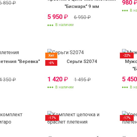
980
6 850
₽
"Бисмарк" 9 мм
В н
5 950
₽
6 950
₽
В наличии
Хит
-22%
етения "Веревка"
Серьги S2074
Мужс
-6%
"
1 420
₽
5 45
4 350
₽
1 495
₽
В наличии
В н
-17%
-17%