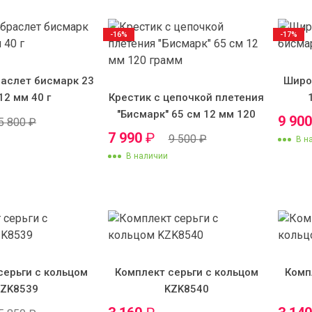
-16%
-17%
аслет бисмарк 23
Широ
12 мм 40 г
Крестик с цепочкой плетения
"Бисмарк" 65 см 12 мм 120
9 90
5 800
₽
грамм
7 990
₽
9 500
₽
В н
В наличии
серьги с кольцом
Комплект серьги с кольцом
Комп
KZK8539
KZK8540