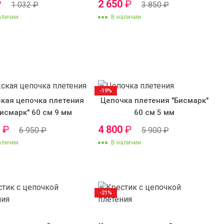
₽
2 650
₽
1 032
₽
3 850
₽
аличии
В наличии
-19%
кая цепочка плетения
Цепочка плетения "Бисмарк"
Бисмарк" 60 см 9 мм
60 см 5 мм
0
₽
4 800
₽
6 950
₽
5 900
₽
аличии
В наличии
-21%