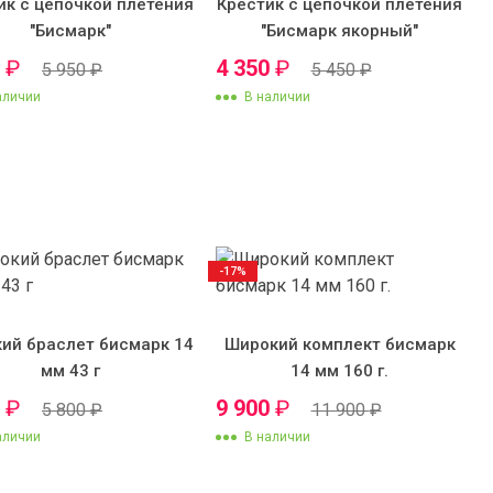
ик с цепочкой плетения
Крестик с цепочкой плетения
"Бисмарк"
"Бисмарк якорный"
0
₽
4 350
₽
5 950
₽
5 450
₽
аличии
В наличии
-17%
ий браслет бисмарк 14
Широкий комплект бисмарк
мм 43 г
14 мм 160 г.
0
₽
9 900
₽
5 800
₽
11 900
₽
аличии
В наличии