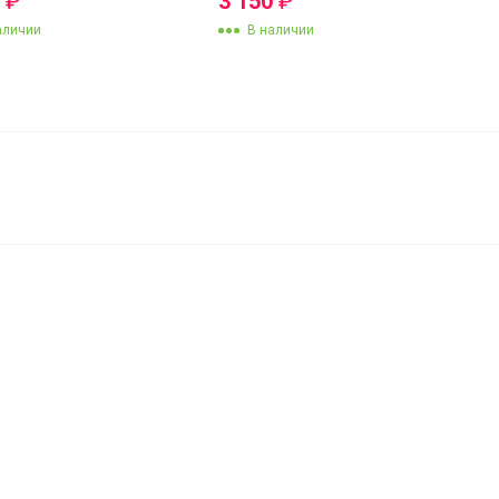
0
₽
3 150
₽
аличии
В наличии
4 550
₽
В корзину
3 550
₽