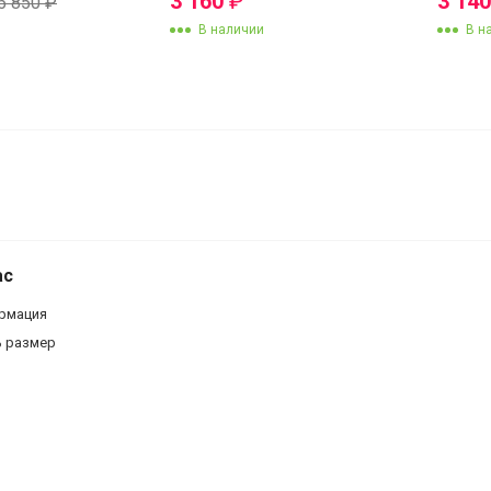
3 160
₽
3 14
5 850
₽
В наличии
В н
Крестик с цепочкой
ас
рмация
ь размер