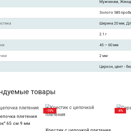
Мужчинам, Женщ
Золото 585 проб
естика
Ширина 20 мм; Дл
2.1 г
чки
45 — 60 мм
очки
2 мм
Циркон, цвет - б
ндуемые товары
-15%
-6%
епочка плетения
к" 65 см 9 мм
Крестик с цепочкой плетения