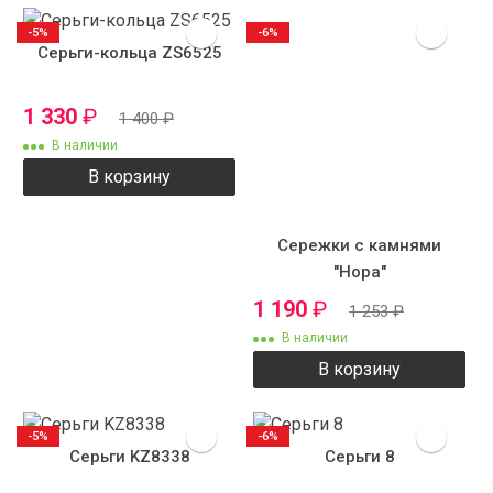
-5%
-6%
Серьги-кольца ZS6525
1 330
₽
1 400
₽
В наличии
В корзину
Сережки с камнями
"Нора"
1 190
₽
1 253
₽
В наличии
В корзину
-5%
-6%
Серьги KZ8338
Серьги 8