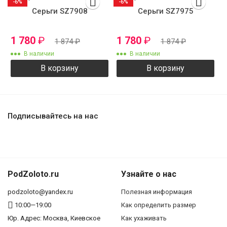
-6%
-6%
Серьги SZ7908
Серьги SZ7975
1 780
₽
1 780
₽
1 874
₽
1 874
₽
В наличии
В наличии
В корзину
В корзину
Подписывайтесь на нас
PodZoloto.ru
Узнайте о нас
podzoloto@yandex.ru
Полезная информация
10:00—19:00
Как определить размер
Юр. Адреc: Москва, Киевское
Как ухаживать