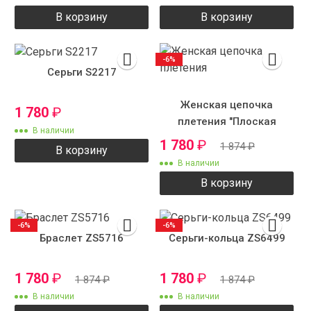
В корзину
В корзину
-6%
Серьги S2217
Женская цепочка
1 780
₽
плетения "Плоская
В наличии
улитка"
1 780
₽
1 874
₽
В корзину
В наличии
В корзину
-6%
-6%
Браслет ZS5716
Серьги-кольца ZS6499
1 780
₽
1 780
₽
1 874
₽
1 874
₽
В наличии
В наличии