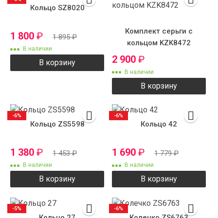
Кольцо SZ8020
Комплект серьги с
1 800
₽
1 895
₽
кольцом KZK8472
В наличии
2 900
₽
В корзину
В наличии
В корзину
-6%
-6%
Кольцо ZS5598
Кольцо 42
1 380
₽
1 690
₽
1 453
₽
1 779
₽
В наличии
В наличии
В корзину
В корзину
-5%
-6%
Кольцо 27
Колечко ZS6763