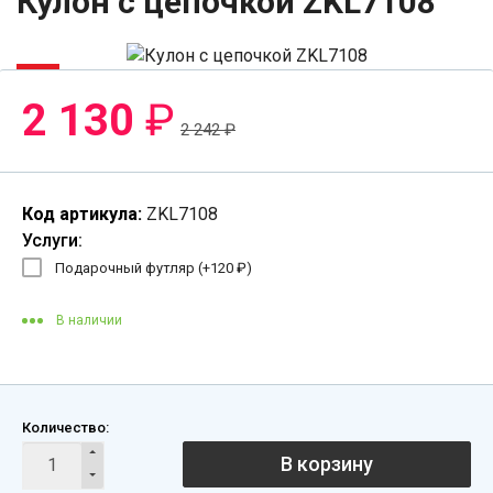
Кулон с цепочкой ZKL7108
-5%
2 130
₽
2 242
₽
Код артикула:
ZKL7108
Услуги:
Подарочный футляр (+
120
₽
)
В наличии
Количество:
В корзину