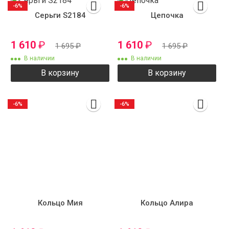
-6%
-6%
Серьги S2184
Цепочка
1 610
₽
1 610
₽
1 695
₽
1 695
₽
В наличии
В наличии
В корзину
В корзину
-6%
-6%
Кольцо Мия
Кольцо Алира