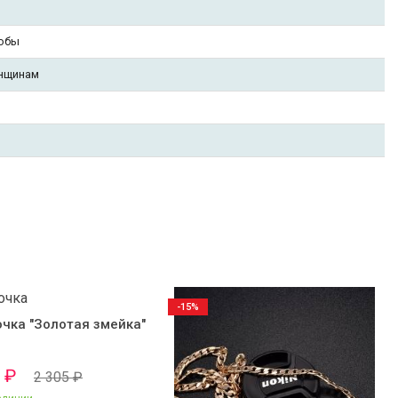
робы
нщинам
-15%
чка "Золотая змейка"
0
₽
2 305
₽