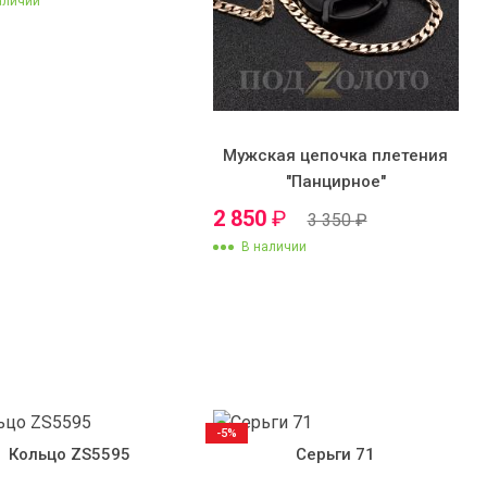
аличии
Мужская цепочка плетения
"Панцирное"
2 850
₽
3 350
₽
В наличии
-5%
Кольцо ZS5595
Серьги 71