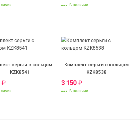
аличии
В наличии
лект серьги с кольцом
Комплект серьги с кольцом
KZK8541
KZK8538
0
₽
3 150
₽
аличии
В наличии
нурок 52
4 150
₽
В корзину
3 150
₽