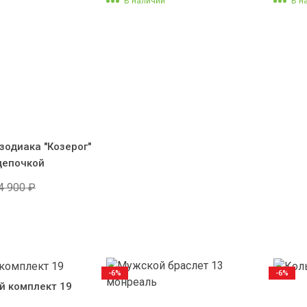
В наличии
В н
зодиака "Козерог"
цепочкой
4 900
₽
-6%
-6%
й комплект 19