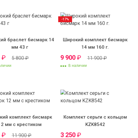
-17%
ий браслет бисмарк 14
Широкий комплект бисмарк
мм 43 г
14 мм 160 г.
0
₽
9 900
₽
5 800
₽
11 900
₽
аличии
В наличии
кий комплект бисмарк
Комплект серьги с кольцом
12 мм с крестиком
KZK8542
0
₽
3 250
₽
11 900
₽