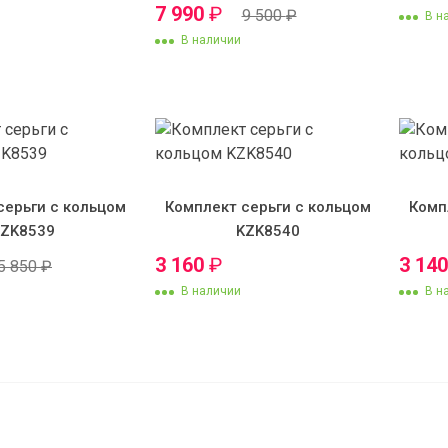
грамм
7 990
₽
9 500
₽
В н
В наличии
серьги с кольцом
Комплект серьги с кольцом
Комп
KZK8539
KZK8540
3 160
₽
3 14
5 850
₽
В наличии
В н
Цепочка плетение ш
см 3 мм