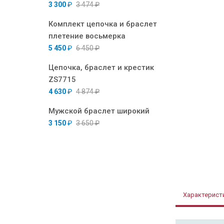
3 300
₽
3 474
₽
Комплект цепочка и браслет
плетение восьмерка
5 450
₽
6 450
₽
Цепочка, браслет и крестик
ZS7715
4 630
₽
4 874
₽
Мужской браслет широкий
3 150
₽
3 650
₽
Характерист