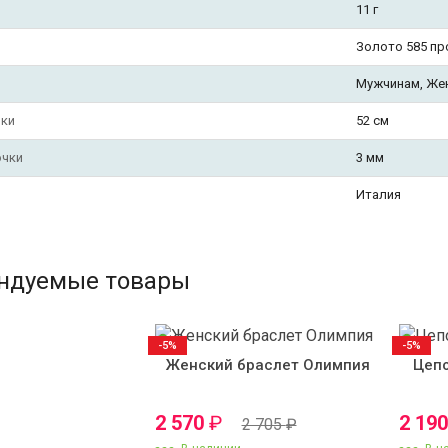
11 г
Золото 585 п
Мужчинам, Же
чки
52 см
очки
3 мм
Италия
ндуемые товары
-5%
-5%
Женский браслет Олимпия
Цепо
2 570
₽
2 19
2 705
₽