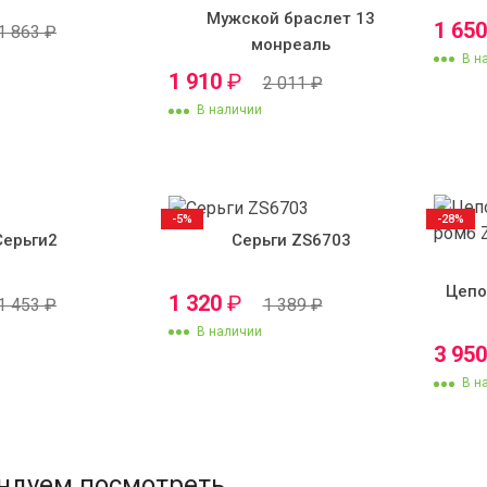
Мужской браслет 13
1 65
1 863
₽
монреаль
В н
1 910
₽
2 011
₽
В наличии
-5%
-28%
Серьги2
Серьги ZS6703
Цепо
1 320
₽
1 453
₽
1 389
₽
В наличии
3 95
В н
ндуем посмотреть