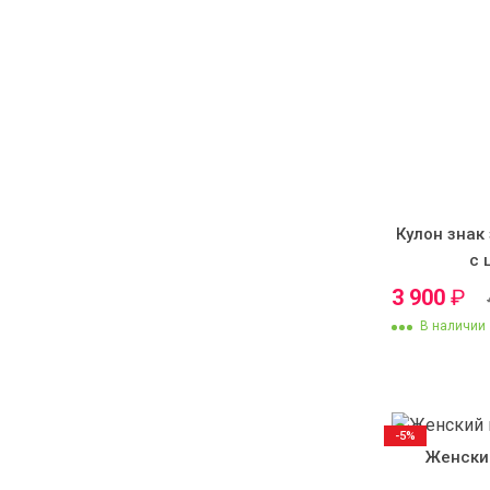
Кулон знак 
с 
3 900
₽
В наличии
-5%
Женски