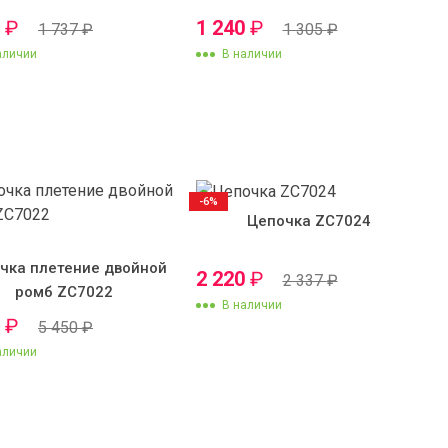
0
₽
1 240
₽
1 737
₽
1 305
₽
аличии
В наличии
-6%
Цепочка ZC7024
чка плетение двойной
2 220
₽
2 337
₽
ромб ZC7022
В наличии
0
₽
5 450
₽
аличии