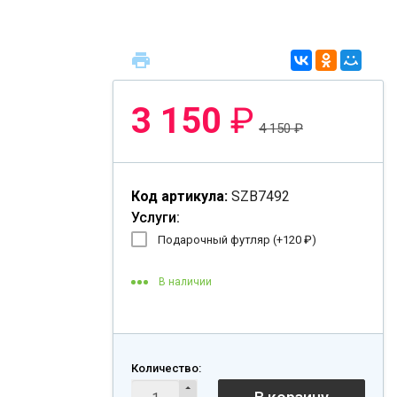
м
3 150
₽
4 150
₽
Код артикула:
SZB7492
Услуги:
Подарочный футляр (+
120
₽
)
В наличии
Количество: