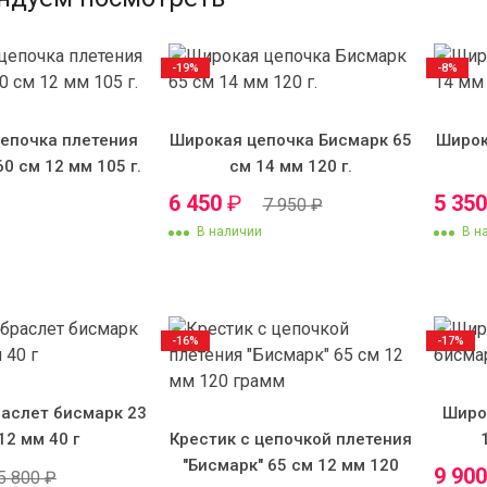
-19%
-8%
епочка плетения
Широкая цепочка Бисмарк 65
Широк
60 см 12 мм 105 г.
см 14 мм 120 г.
6 450
₽
5 35
7 950
₽
В наличии
В н
-16%
-17%
аслет бисмарк 23
Широ
12 мм 40 г
Крестик с цепочкой плетения
"Бисмарк" 65 см 12 мм 120
9 90
5 800
₽