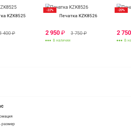
-22%
-20%
тка KZK8525
Печатка KZK8526
2 950
₽
2 75
3 400
₽
3 750
₽
В наличии
В н
Мужская цеп
плетения "Бисмарк" 55 см 9 мм
ас
рмация
ь размер