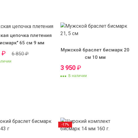
кая цепочка плетения
Бисмарк" 65 см 9 мм
Мужской браслет бисмарк 20
0
₽
6 850
₽
см 10 мм
аличии
3 950
₽
В наличии
-17%