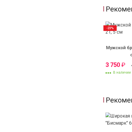
Рекоме
-23%
Мужской бр
3 750
₽
В наличии
Рекоме