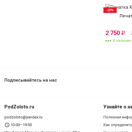
-20%
Печа
2 750
₽
В наличии
Подписывайтесь на нас
PodZoloto.ru
Узнайте о н
podzoloto@yandex.ru
Полезная инфо
10:00—19:00
Как определит