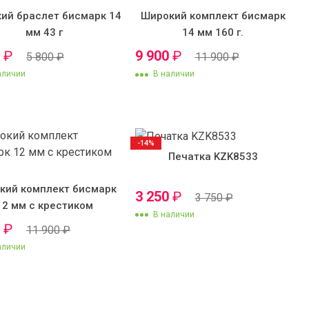
ий браслет бисмарк 14
Широкий комплект бисмарк
мм 43 г
14 мм 160 г.
0
₽
9 900
₽
5 800
₽
11 900
₽
аличии
В наличии
-14%
Печатка KZK8533
кий комплект бисмарк
3 250
₽
3 750
₽
12 мм с крестиком
В наличии
0
₽
11 900
₽
аличии