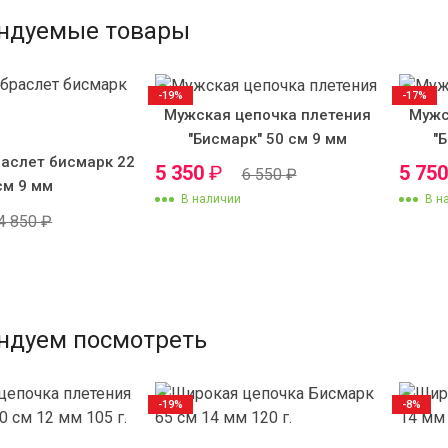
ндуемые товары
-19%
-17%
Мужская цепочка плетения
Мужс
"Бисмарк" 50 см 9 мм
"
аслет бисмарк 22
5 350
₽
5 75
6 550
₽
см 9 мм
В наличии
В н
4 850
₽
ндуем посмотреть
-19%
-8%