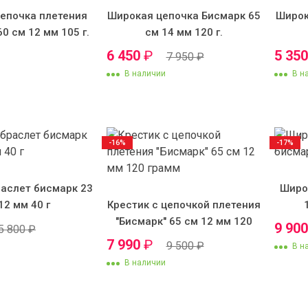
епочка плетения
Широкая цепочка Бисмарк 65
Широк
60 см 12 мм 105 г.
см 14 мм 120 г.
6 450
₽
5 35
7 950
₽
В наличии
В н
-16%
-17%
аслет бисмарк 23
Широ
12 мм 40 г
Крестик с цепочкой плетения
"Бисмарк" 65 см 12 мм 120
9 90
5 800
₽
грамм
7 990
₽
9 500
₽
В н
В наличии