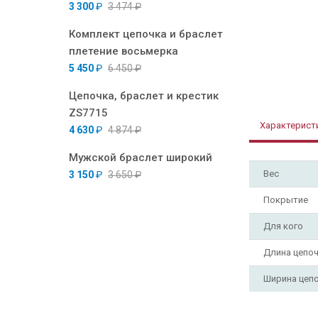
3 300
₽
3 474
₽
Комплект цепочка и браслет
плетение восьмерка
5 450
₽
6 450
₽
Цепочка, браслет и крестик
ZS7715
Характерист
4 630
₽
4 874
₽
Мужской браслет широкий
Вес
3 150
₽
3 650
₽
Покрытие
Для кого
Длина цепо
Ширина цеп