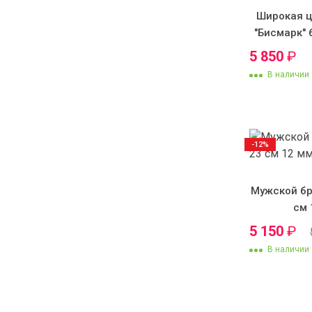
Широкая ц
"Бисмарк" 
5 850
₽
В наличии
-12%
Мужской бр
см 
5 150
₽
В наличии