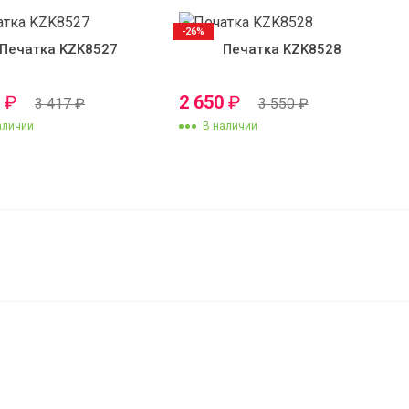
-26%
Печатка KZK8527
Печатка KZK8528
0
₽
2 650
₽
3 417
₽
3 550
₽
аличии
В наличии
очка
6 550
₽
В корзину
5 250
₽