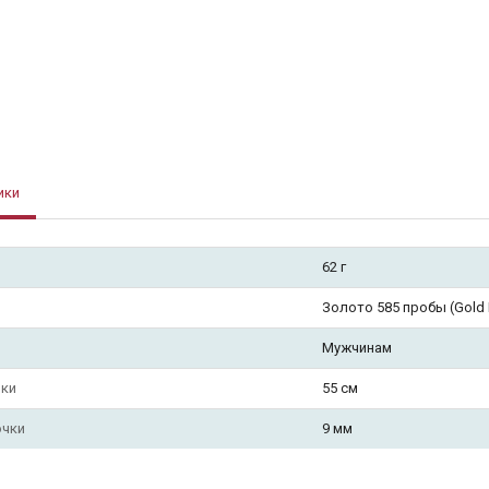
ики
62 г
Золото 585 пробы (Gold F
Мужчинам
чки
55 см
очки
9 мм