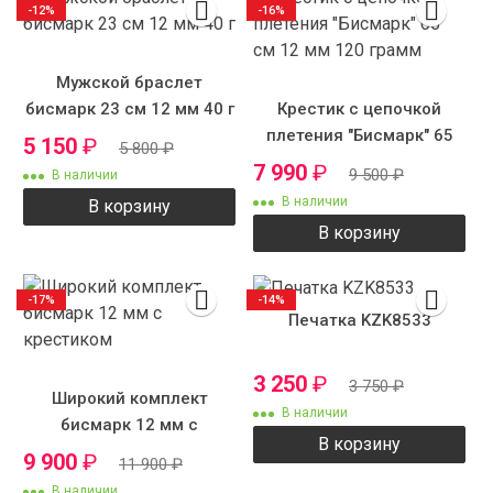
-12%
-16%
Мужской браслет
бисмарк 23 см 12 мм 40 г
Крестик с цепочкой
плетения "Бисмарк" 65
5 150
₽
5 800
₽
см 12 мм 120 грамм
7 990
₽
9 500
₽
В наличии
В наличии
В корзину
В корзину
-17%
-14%
Печатка KZK8533
3 250
₽
3 750
₽
Широкий комплект
В наличии
бисмарк 12 мм с
В корзину
крестиком
9 900
₽
11 900
₽
В наличии