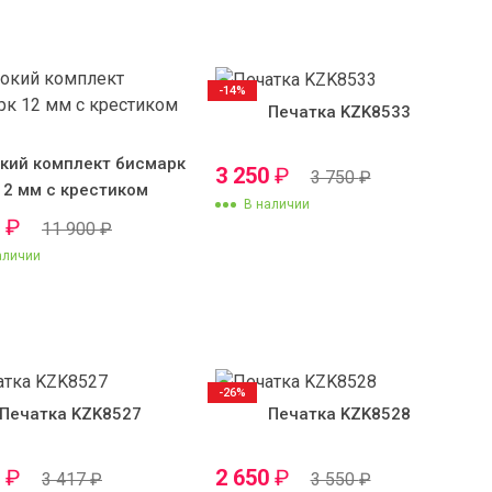
-14%
Печатка KZK8533
кий комплект бисмарк
3 250
₽
3 750
₽
12 мм с крестиком
В наличии
0
₽
11 900
₽
аличии
-26%
Печатка KZK8527
Печатка KZK8528
0
₽
2 650
₽
3 417
₽
3 550
₽