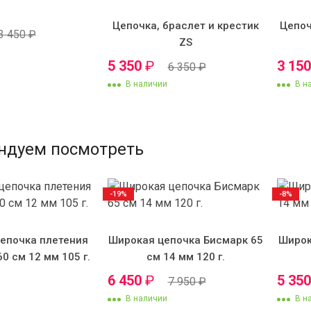
Цепочка, браслет и крестик
Цепоч
3 450
₽
ZS
5 350
₽
3 15
6 350
₽
В наличии
В н
ндуем посмотреть
-19%
-8%
епочка плетения
Широкая цепочка Бисмарк 65
Широк
60 см 12 мм 105 г.
см 14 мм 120 г.
6 450
₽
5 35
7 950
₽
В наличии
В н