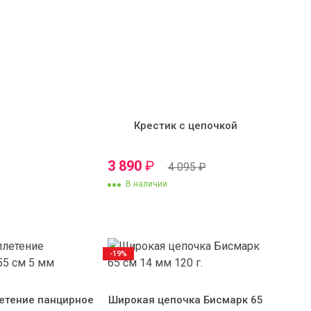
Крестик с цепочкой
3 890
₽
4 095
₽
В наличии
-19%
етение панцирное
Широкая цепочка Бисмарк 65