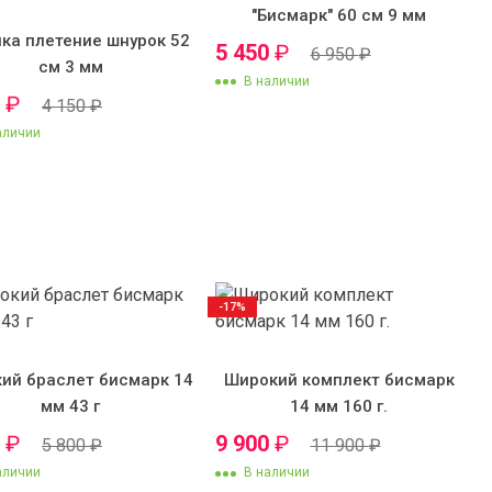
"Бисмарк" 60 см 9 мм
ка плетение шнурок 52
5 450
₽
6 950
₽
см 3 мм
В наличии
0
₽
4 150
₽
аличии
-17%
ий браслет бисмарк 14
Широкий комплект бисмарк
мм 43 г
14 мм 160 г.
0
₽
9 900
₽
5 800
₽
11 900
₽
аличии
В наличии