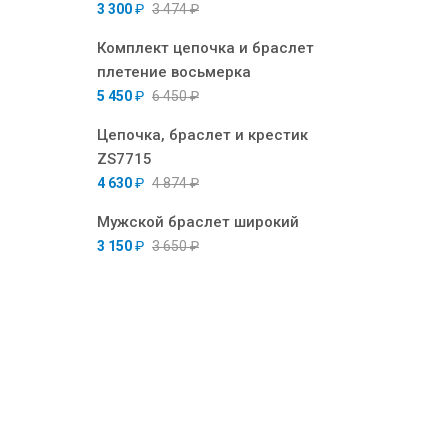
3 300
₽
3 474
₽
Комплект цепочка и браслет
плетение восьмерка
5 450
₽
6 450
₽
Цепочка, браслет и крестик
ZS7715
4 630
₽
4 874
₽
Мужской браслет широкий
3 150
₽
3 650
₽