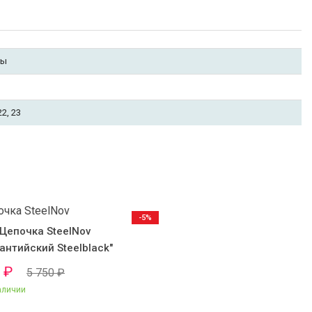
бы
22, 23
-5%
Цепочка SteelNov
антийский Steelblack"
ST51395
0
₽
5 750
₽
аличии