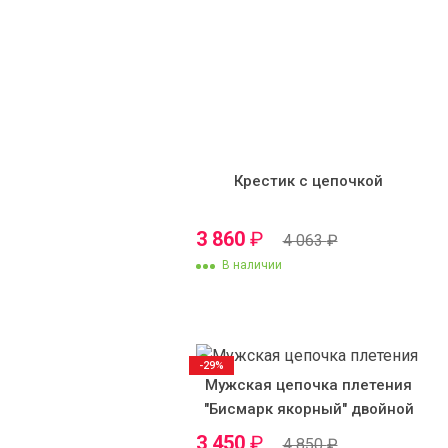
Крестик с цепочкой
3 860
₽
4 063
₽
В наличии
-29%
Мужская цепочка плетения
"Бисмарк якорный" двойной
3 450
₽
4 850
₽