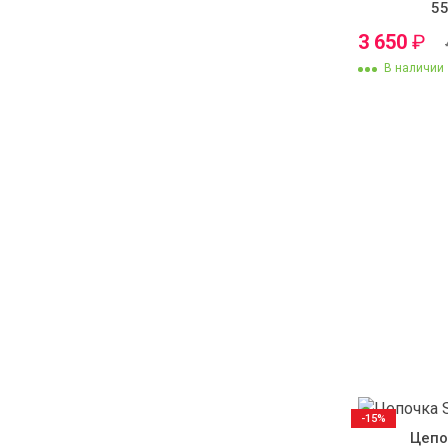
55
3 650
₽
В наличии
-15%
Цепо