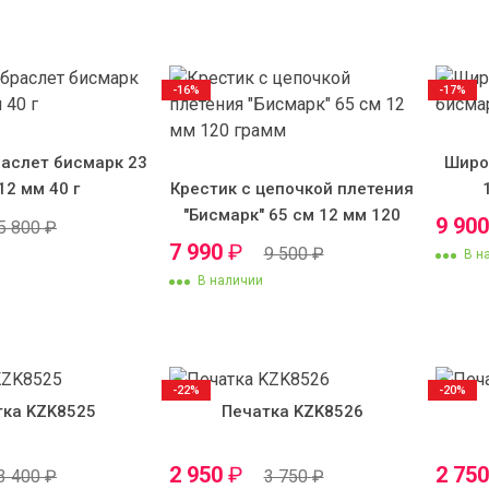
-16%
-17%
аслет бисмарк 23
Широ
12 мм 40 г
Крестик с цепочкой плетения
"Бисмарк" 65 см 12 мм 120
9 90
5 800
₽
грамм
7 990
₽
9 500
₽
В н
В наличии
-22%
-20%
тка KZK8525
Печатка KZK8526
2 950
₽
2 75
3 400
₽
3 750
₽