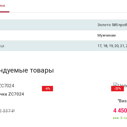
ики
Золото 585 про
Мужчинам
ьца
17, 18, 19, 20, 21, 
ндуемые товары
-6%
-23%
чка ZC7024
"Виз
4 45
2 337
₽
В н