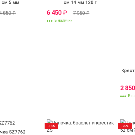
 см 5 мм
см 14 мм 120 г.
6 450
₽
4 850
₽
7 950
₽
В наличии
Крест
2 85
В н
-16%
-25%
чка SZ7762