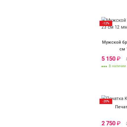
-12%
Мужской бр
см 
5 150
₽
В наличии
-20%
Печа
2 750
₽