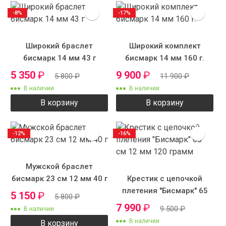
-8%
-17%
Широкий браслет
Широкий комплект
бисмарк 14 мм 43 г
бисмарк 14 мм 160 г.
5 350
₽
9 900
₽
5 800
₽
11 900
₽
В наличии
В наличии
В корзину
В корзину
-12%
-16%
Мужской браслет
бисмарк 23 см 12 мм 40 г
Крестик с цепочкой
плетения "Бисмарк" 65
5 150
₽
5 800
₽
см 12 мм 120 грамм
7 990
₽
9 500
₽
В наличии
В наличии
В корзину