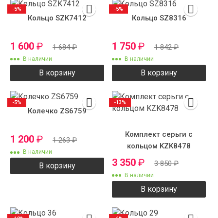
-5%
-5%
Кольцо SZK7412
Кольцо SZ8316
1 600
₽
1 750
₽
1 684
₽
1 842
₽
В наличии
В наличии
В корзину
В корзину
-5%
-13%
Колечко ZS6759
Комплект серьги с
1 200
₽
1 263
₽
кольцом KZK8478
В наличии
3 350
₽
3 850
₽
В корзину
В наличии
В корзину