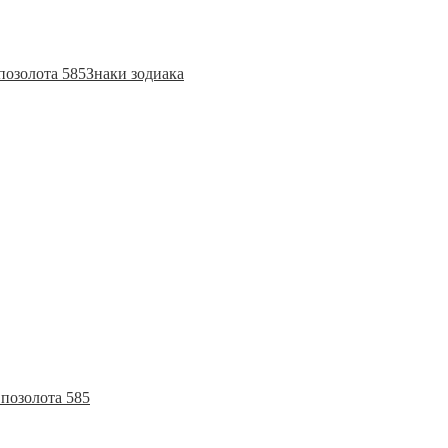
позолота 585
Знаки зодиака
позолота 585