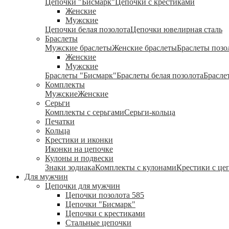
Цепочки "Бисмарк"
Цепочки с крестиками
Женские
Мужские
Цепочки белая позолота
Цепочки ювелирная сталь
Браслеты
Мужские браслеты
Женские браслеты
Браслеты позо
Женские
Мужские
Браслеты "Бисмарк"
Браслеты белая позолота
Брасле
Комплекты
Мужские
Женские
Серьги
Комплекты с серьгами
Серьги-кольца
Печатки
Кольца
Крестики и иконки
Иконки на цепочке
Кулоны и подвески
Знаки зодиака
Комплекты с кулонами
Крестики с це
Для мужчин
Цепочки для мужчин
Цепочки позолота 585
Цепочки "Бисмарк"
Цепочки с крестиками
Стальные цепочки