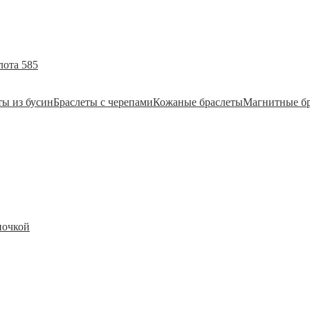
лота 585
ты из бусин
Браслеты с черепами
Кожаные браслеты
Магнитные б
почкой