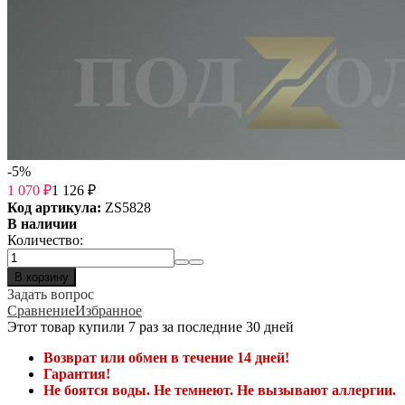
-5%
1 070
₽
1 126
₽
Код артикула:
ZS5828
В наличии
Количество:
В корзину
Задать вопрос
Сравнение
Избранное
Этот товар купили 7 раз за последние 30 дней
Возврат или обмен в течение 14 дней!
Гарантия!
Не боятся воды. Не темнеют. Не вызывают аллергии.