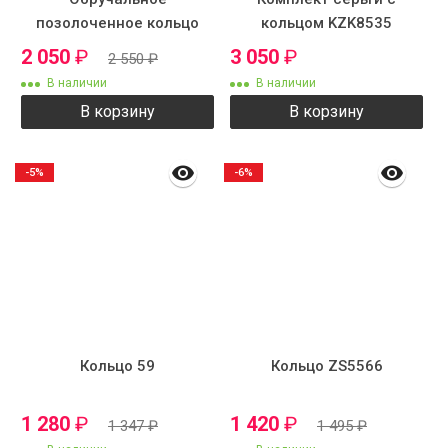
позолоченное кольцо
кольцом KZK8535
2 050
₽
3 050
₽
2 550
₽
В наличии
В наличии
В корзину
В корзину
-5%
-6%
Кольцо 59
Кольцо ZS5566
1 280
₽
1 420
₽
1 347
₽
1 495
₽