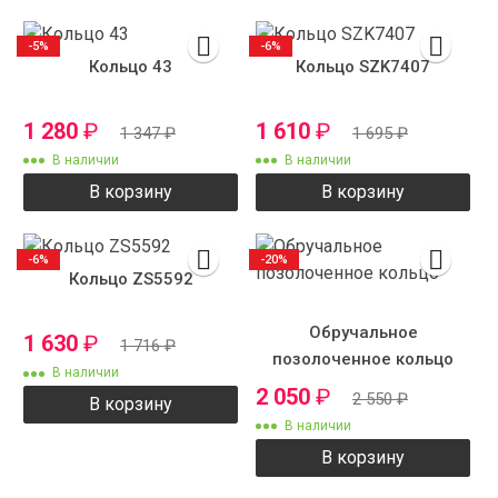
-5%
-6%
Кольцо 43
Кольцо SZK7407
1 280
₽
1 610
₽
1 347
₽
1 695
₽
В наличии
В наличии
В корзину
В корзину
-6%
-20%
Кольцо ZS5592
Обручальное
1 630
₽
1 716
₽
позолоченное кольцо
В наличии
2 050
₽
2 550
₽
В корзину
В наличии
В корзину