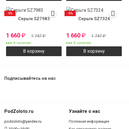
-5%
-5%
Серьги SZ7983
Серьги SZ7324
1 660
₽
1 660
₽
1 747
₽
1 747
₽
В наличии
В наличии
В корзину
В корзину
Подписывайтесь на нас
PodZoloto.ru
Узнайте о нас
podzoloto@yandex.ru
Полезная информация
10:00—19:00
Как определить размер