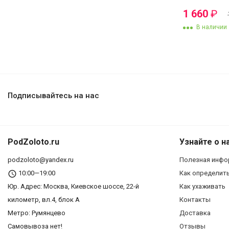
1 660
₽
В наличии
Подписывайтесь на нас
PodZoloto.ru
Узнайте о н
podzoloto@yandex.ru
Полезная инфо
10:00—19:00
Как определит
Юр. Адреc: Москва, Киевское шоссе, 22-й
Как ухаживать
километр, вл.4, блок А
Контакты
Метро: Румянцево
Доставка
Самовывоза нет!
Отзывы