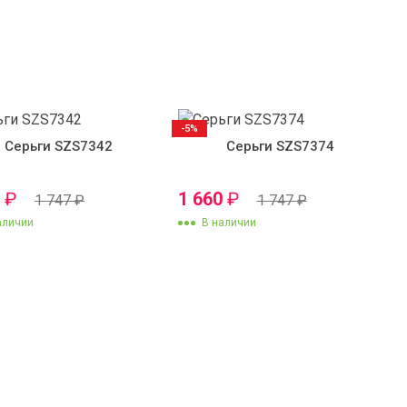
-5%
Серьги SZS7342
Серьги SZS7374
0
₽
1 660
₽
1 747
₽
1 747
₽
аличии
В наличии