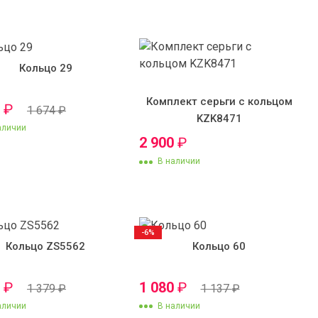
Кольцо 29
Комплект серьги с кольцом
0
₽
1 674
₽
KZK8471
аличии
2 900
₽
В наличии
-6%
Кольцо ZS5562
Кольцо 60
0
₽
1 080
₽
1 379
₽
1 137
₽
аличии
В наличии