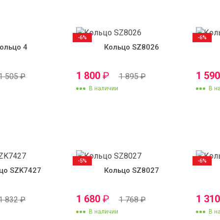
-6%
-6%
ольцо 4
Кольцо SZ8026
1 800
₽
1 59
1 505
₽
1 895
₽
В наличии
В н
-5%
-6%
цо SZK7427
Кольцо SZ8027
1 680
₽
1 31
1 832
₽
1 768
₽
В наличии
В н