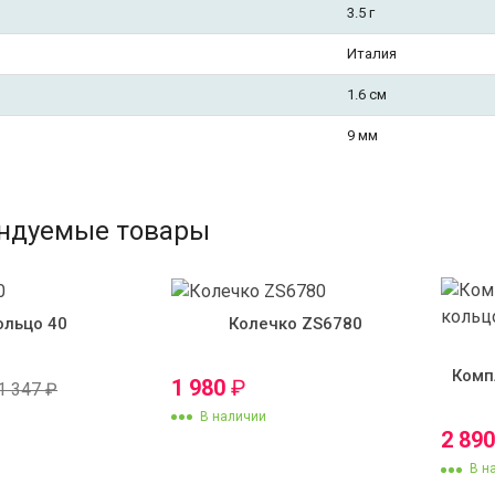
3.5 г
Италия
1.6 см
9 мм
ндуемые товары
ольцо 40
Колечко ZS6780
Комп
1 980
₽
1 347
₽
В наличии
2 89
В н