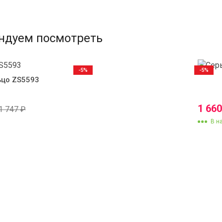
ндуем посмотреть
-5%
-5%
ьцо ZS5593
1 66
1 747
₽
В н