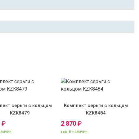
лект серьги с кольцом
Комплект серьги с кольцом
KZK8479
KZK8484
0
₽
2 870
₽
аличии
В наличии