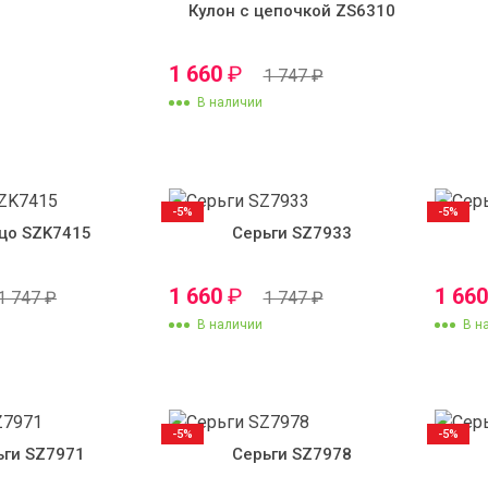
Кулон с цепочкой ZS6310
1 660
₽
1 747
₽
В наличии
-5%
-5%
цо SZK7415
Серьги SZ7933
1 660
₽
1 66
1 747
₽
1 747
₽
В наличии
В н
-5%
-5%
ьги SZ7971
Серьги SZ7978