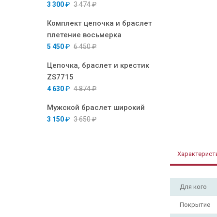
3 300
₽
3 474
₽
Комплект цепочка и браслет
плетение восьмерка
5 450
₽
6 450
₽
Цепочка, браслет и крестик
ZS7715
4 630
₽
4 874
₽
Мужской браслет широкий
3 150
₽
3 650
₽
Характерист
Для кого
Покрытие