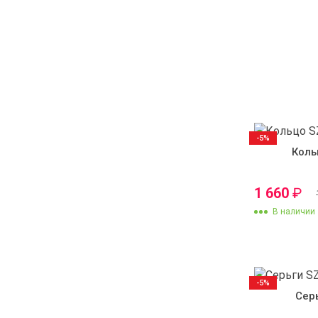
-5%
Коль
1 660
₽
В наличии
-5%
Сер