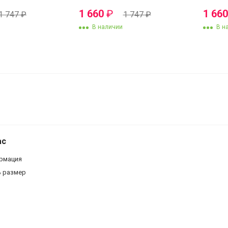
1 660
₽
1 66
1 747
₽
1 747
₽
В наличии
В н
Серьги SZ7979
ас
рмация
ь размер