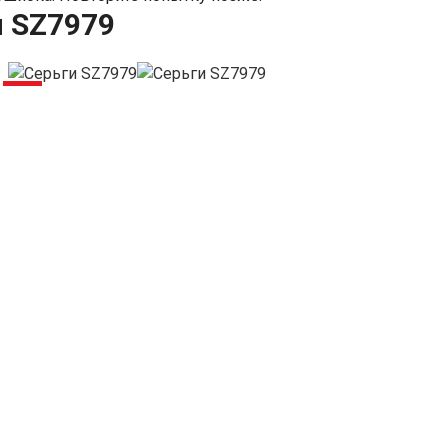
и SZ7979
-5%