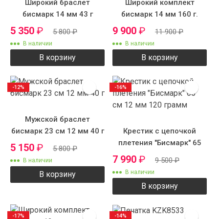
Широкий браслет
Широкий комплект
бисмарк 14 мм 43 г
бисмарк 14 мм 160 г.
5 350
₽
9 900
₽
5 800
₽
11 900
₽
В наличии
В наличии
В корзину
В корзину
-12%
-16%
Мужской браслет
бисмарк 23 см 12 мм 40 г
Крестик с цепочкой
плетения "Бисмарк" 65
5 150
₽
5 800
₽
см 12 мм 120 грамм
7 990
₽
9 500
₽
В наличии
В наличии
В корзину
В корзину
-17%
-14%