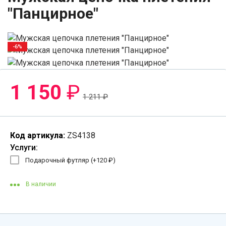
"Панцирное"
-6%
1 150
₽
1 211
₽
Код артикула:
ZS4138
Услуги:
Подарочный футляр (+
120
₽
)
В наличии