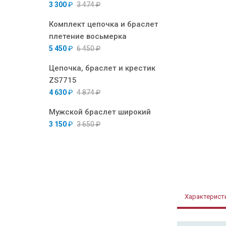
3 300
₽
3 474
₽
Комплект цепочка и браслет
плетение восьмерка
5 450
₽
6 450
₽
Цепочка, браслет и крестик
ZS7715
4 630
₽
4 874
₽
Мужской браслет широкий
3 150
₽
3 650
₽
Характерист