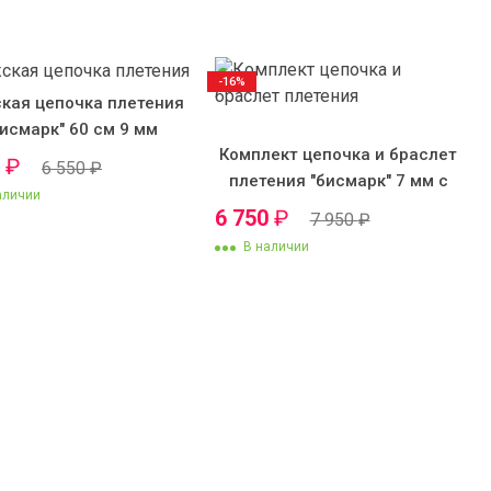
-16%
кая цепочка плетения
Бисмарк" 60 см 9 мм
Комплект цепочка и браслет
0
₽
6 550
₽
плетения "бисмарк" 7 мм с
аличии
крестиком №4
6 750
₽
7 950
₽
В наличии