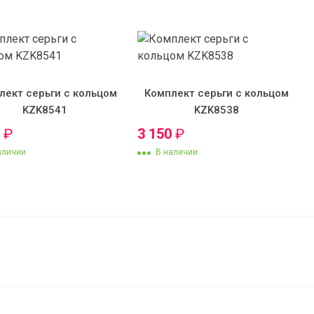
лект серьги с кольцом
Комплект серьги с кольцом
KZK8541
KZK8538
0
₽
3 150
₽
аличии
В наличии
Бисмарк
4 850
₽
В корзину
3 650
₽