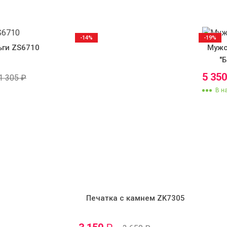
-14%
-19%
ьги ZS6710
Мужс
"
5 35
1 305
₽
В н
Печатка с камнем ZK7305