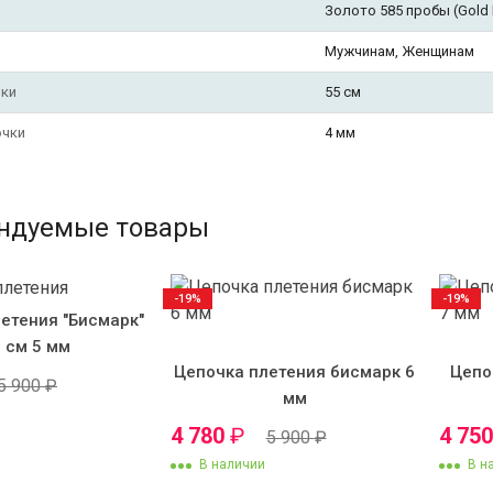
Золото 585 пробы (Gold F
Мужчинам, Женщинам
чки
55 см
очки
4 мм
ндуемые товары
-19%
-19%
етения "Бисмарк"
 см 5 мм
Цепочка плетения бисмарк 6
Цепо
5 900
₽
мм
4 780
₽
4 75
5 900
₽
В наличии
В н