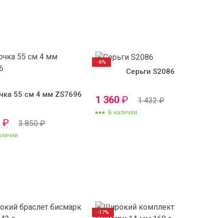
-6%
Серьги S2086
чка 55 см 4 мм ZS7696
1 360
₽
1 432
₽
В наличии
0
₽
3 850
₽
аличии
-17%