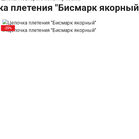
ка плетения "Бисмарк якорный
-25%