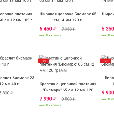
епочка плетения
Широкая цепочка Бисмарк 65
Широк
60 см 12 мм 105 г.
см 14 мм 120 г.
6 450
₽
5 35
7 950
₽
В наличии
В н
-16%
-17%
аслет бисмарк 23
Широ
12 мм 40 г
Крестик с цепочкой плетения
"Бисмарк" 65 см 12 мм 120
9 90
5 800
₽
грамм
7 990
₽
9 500
₽
В н
В наличии