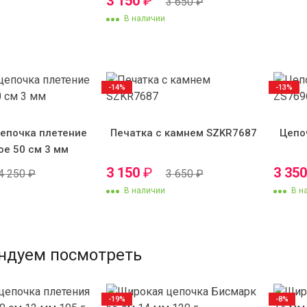
3 150
₽
3 650
₽
В наличии
-14%
-13%
епочка плетение
Печатка с камнем SZKR7687
Цепо
ое 50 см 3 мм
3 150
₽
3 35
4 250
₽
3 650
₽
В наличии
В н
ндуем посмотреть
-19%
-8%