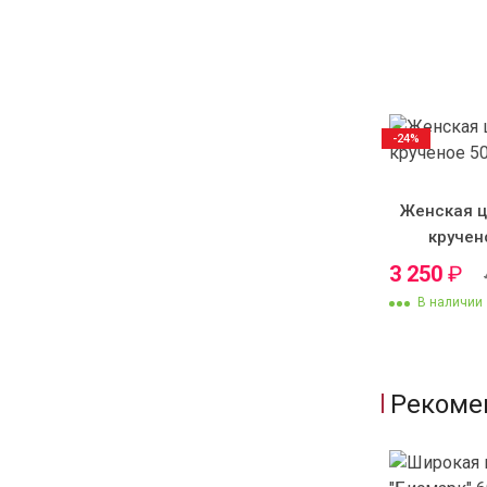
-24%
Женская ц
кручен
3 250
₽
В наличии
Рекоме