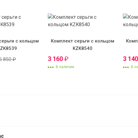
серьги с кольцом
Комплект серьги с кольцом
Комп
KZK8539
KZK8540
3 160
₽
3 14
5 850
₽
В наличии
В н
Цепочка плетения "
якорный"
ас