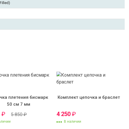
illed)
чка плетения бисмарк
Комплект цепочка и браслет
50 см 7 мм
0
₽
4 250
₽
5 850
₽
аличии
В наличии