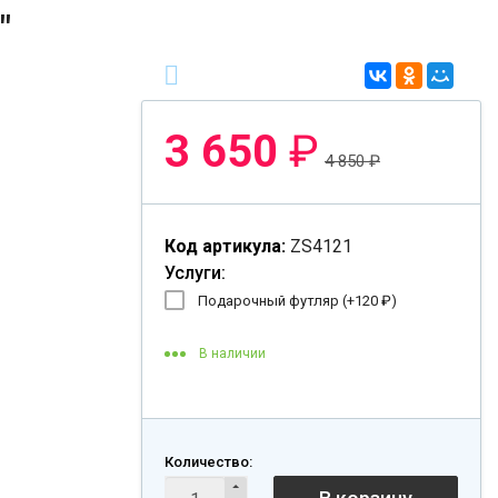
"
3 650
₽
4 850
₽
Код артикула:
ZS4121
Услуги:
Подарочный футляр (+
120
₽
)
В наличии
Количество: