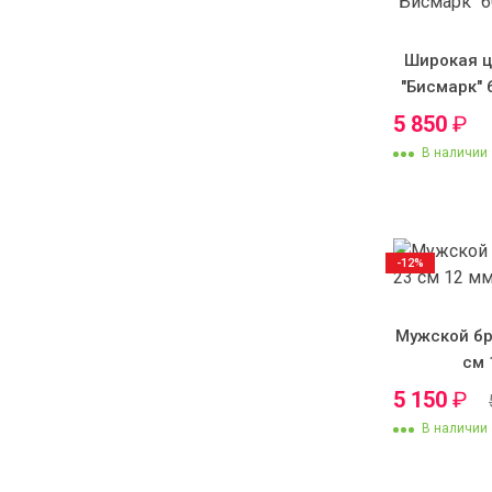
Широкая ц
"Бисмарк" 
5 850
₽
В наличии
-12%
Мужской бр
см 
5 150
₽
В наличии