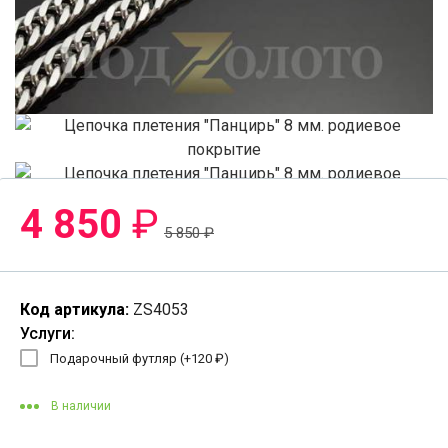
4 850
₽
5 850
₽
Код артикула:
ZS4053
Услуги:
Подарочный футляр (+
120
₽
)
В наличии