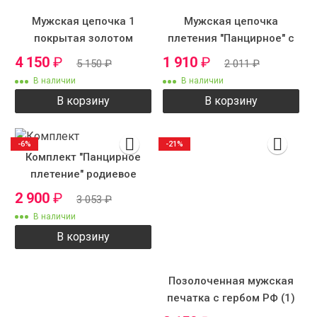
Мужская цепочка 1
Мужская цепочка
покрытая золотом
плетения "Панцирное" с
рисунком
4 150
₽
1 910
₽
5 150
₽
2 011
₽
В наличии
В наличии
В корзину
В корзину
-6%
-21%
Комплект "Панцирное
плетение" родиевое
покрытие
2 900
₽
3 053
₽
В наличии
В корзину
Позолоченная мужская
печатка с гербом РФ (1)