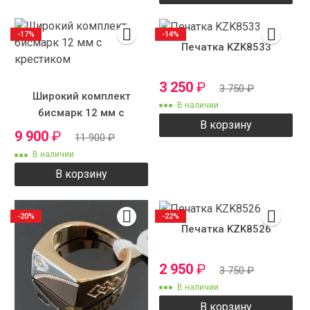
-17%
-14%
Печатка KZK8533
3 250
₽
3 750
₽
Широкий комплект
В наличии
бисмарк 12 мм с
В корзину
крестиком
9 900
₽
11 900
₽
В наличии
В корзину
-20%
-22%
Печатка KZK8526
2 950
₽
3 750
₽
В наличии
В корзину