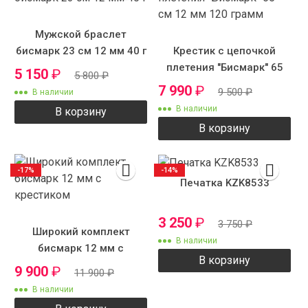
Мужской браслет
бисмарк 23 см 12 мм 40 г
Крестик с цепочкой
плетения "Бисмарк" 65
5 150
₽
5 800
₽
см 12 мм 120 грамм
7 990
₽
9 500
₽
В наличии
В наличии
В корзину
В корзину
-17%
-14%
Печатка KZK8533
3 250
₽
3 750
₽
Широкий комплект
В наличии
бисмарк 12 мм с
В корзину
крестиком
9 900
₽
11 900
₽
В наличии