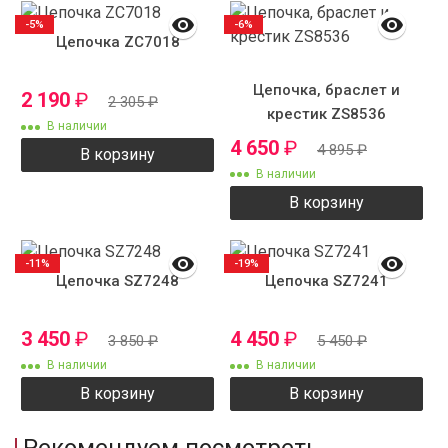
-5%
-6%
Цепочка ZC7018
Цепочка, браслет и
2 190
₽
2 305
₽
крестик ZS8536
В наличии
4 650
₽
4 895
₽
В корзину
В наличии
В корзину
-11%
-19%
Цепочка SZ7248
Цепочка SZ7241
3 450
₽
4 450
₽
3 850
₽
5 450
₽
В наличии
В наличии
В корзину
В корзину