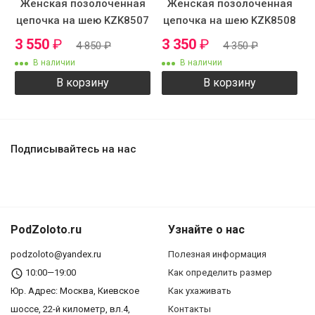
Женская позолоченная
Женская позолоченная
цепочка на шею KZK8507
цепочка на шею KZK8508
3 550
₽
3 350
₽
4 850
₽
4 350
₽
В наличии
В наличии
В корзину
В корзину
Подписывайтесь на нас
PodZoloto.ru
Узнайте о нас
podzoloto@yandex.ru
Полезная информация
10:00—19:00
Как определить размер
Юр. Адреc: Москва, Киевское
Как ухаживать
шоссе, 22-й километр, вл.4,
Контакты