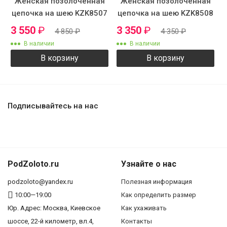
Женская позолоченная
Женская позолоченная
цепочка на шею KZK8507
цепочка на шею KZK8508
3 550
₽
3 350
₽
4 850
₽
4 350
₽
В наличии
В наличии
В корзину
В корзину
Подписывайтесь на нас
PodZoloto.ru
Узнайте о нас
podzoloto@yandex.ru
Полезная информация
10:00—19:00
Как определить размер
Юр. Адреc: Москва, Киевское
Как ухаживать
шоссе, 22-й километр, вл.4,
Контакты