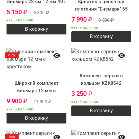
бисмарк 23 см 12 мм 40 г
Крестик с цепочкой
плетения "Бисмарк" 65
5 150
₽
5 800
₽
см 12 мм 120 грамм
7 990
₽
9 500
₽
В наличии
В наличии
В корзину
В корзину
-17%
Комплект серьги с
Широкий комплект
кольцом KZK8542
бисмарк 12 мм с
3 250
₽
крестиком
9 900
₽
11 900
₽
В наличии
В наличии
В корзину
В корзину
-24%