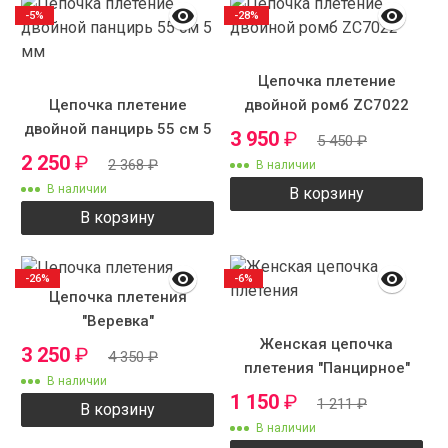
-5%
-28%
Цепочка плетение
Цепочка плетение
двойной ромб ZC7022
двойной панцирь 55 см 5
3 950
₽
5 450
₽
мм
2 250
₽
2 368
₽
В наличии
В наличии
В корзину
В корзину
-26%
-6%
Цепочка плетения
"Веревка"
Женская цепочка
3 250
₽
4 350
₽
плетения "Панцирное"
В наличии
1 150
₽
1 211
₽
В корзину
В наличии