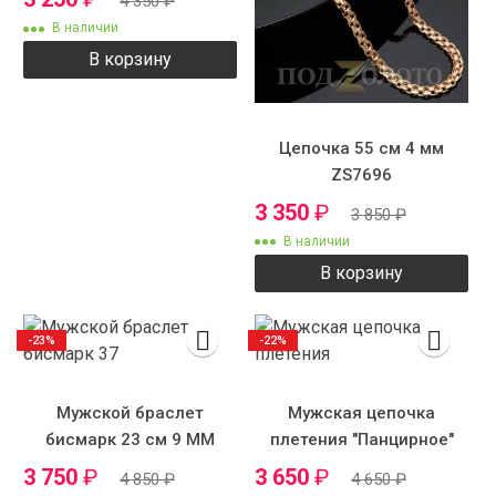
4 350
₽
В наличии
В корзину
Цепочка 55 см 4 мм
ZS7696
3 350
₽
3 850
₽
В наличии
В корзину
-23%
-22%
Мужской браслет
Мужская цепочка
бисмарк 23 см 9 ММ
плетения "Панцирное"
3 750
₽
3 650
₽
4 850
₽
4 650
₽