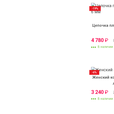
-19%
Цепочка пл
4 780
₽
В наличии
-6%
Женский к
3 240
₽
В наличии