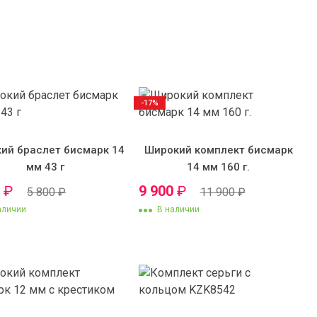
-17%
ий браслет бисмарк 14
Широкий комплект бисмарк
мм 43 г
14 мм 160 г.
0
₽
9 900
₽
5 800
₽
11 900
₽
аличии
В наличии