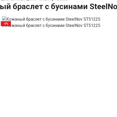
й браслет с бусинами SteelN
-5%