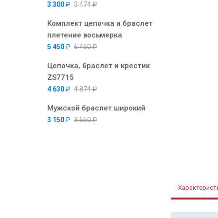
3 300
₽
3 474
₽
Комплект цепочка и браслет
плетение восьмерка
5 450
₽
6 450
₽
Цепочка, браслет и крестик
ZS7715
4 630
₽
4 874
₽
Мужской браслет широкий
3 150
₽
3 650
₽
Характерист