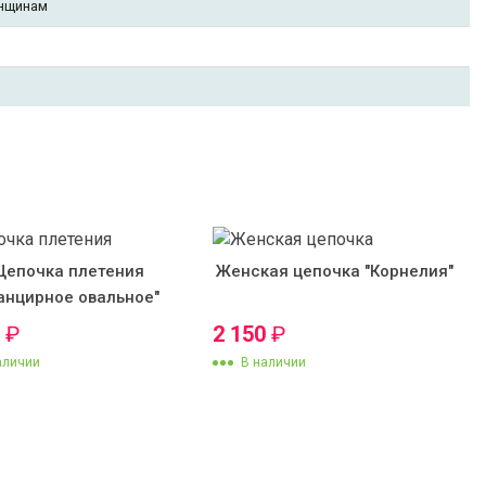
нщинам
Цепочка плетения
Женская цепочка "Корнелия"
анцирное овальное"
0
₽
2 150
₽
аличии
В наличии