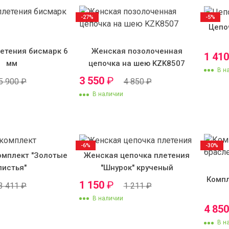
-27%
-5%
Цепо
етения бисмарк 6
Женская позолоченная
1 41
мм
цепочка на шею KZK8507
В н
3 550
₽
5 900
₽
4 850
₽
В наличии
-6%
-30%
омплект "Золотые
Женская цепочка плетения
листья"
"Шнурок" крученый
Компл
1 150
₽
3 411
₽
1 211
₽
В наличии
4 85
В н