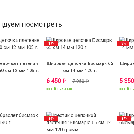
ндуем посмотреть
-19%
-8%
епочка плетения
Широкая цепочка Бисмарк 65
Широк
60 см 12 мм 105 г.
см 14 мм 120 г.
6 450
₽
5 35
7 950
₽
В наличии
В н
-16%
-17%