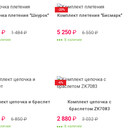
-20%
чка плетения "Шнурок"
Комплект плетения "Бисмарк"
0
₽
5 250
₽
1 484
₽
6 550
₽
аличии
В наличии
-6%
ект цепочка и браслет
Комплект цепочка с
браслетом ZK7083
0
₽
2 880
₽
6 850
₽
3 032
₽
аличии
В наличии