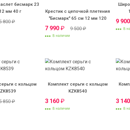
аслет бисмарк 23
Широ
12 мм 40 г
Крестик с цепочкой плетения
"Бисмарк" 65 см 12 мм 120
9 90
5 800
₽
грамм
7 990
₽
9 500
₽
В н
В наличии
серьги с кольцом
Комплект серьги с кольцом
Комп
KZK8539
KZK8540
3 160
₽
3 14
5 850
₽
В наличии
В н