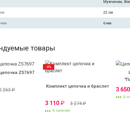
Мужчинам, Же
чки
22 см
очки
6 мм
ндуемые товары
-6%
цепочка ZS7697
"П
Комплект цепочка и браслет
3 65
2 263
₽
В н
3 110
₽
3 274
₽
В наличии