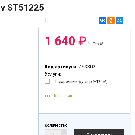
ov ST51225
1 640
₽
1 726
₽
Код артикула:
ZS3802
Услуги:
Подарочный футляр (+
120
₽
)
В наличии
Количество: