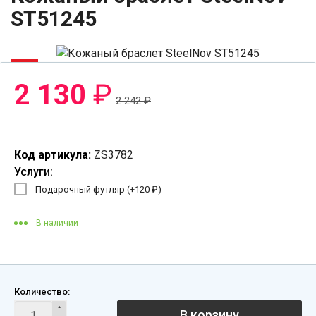
ST51245
-5%
2 130
₽
2 242
₽
Код артикула:
ZS3782
Услуги:
Подарочный футляр (+
120
₽
)
В наличии
Количество:
В корзину