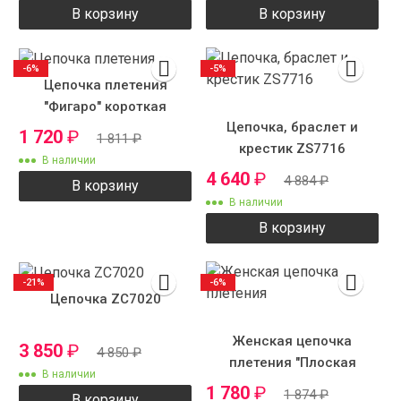
В корзину
В корзину
-6%
-5%
Цепочка плетения
"Фигаро" короткая
Цепочка, браслет и
1 720
₽
1 811
₽
крестик ZS7716
В наличии
4 640
₽
4 884
₽
В корзину
В наличии
В корзину
-21%
-6%
Цепочка ZC7020
Женская цепочка
3 850
₽
4 850
₽
плетения "Плоская
В наличии
улитка"
1 780
₽
1 874
₽
В корзину