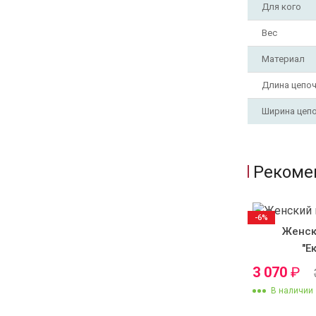
Для кого
Вес
Материал
Длина цепо
Ширина цеп
Рекоме
-6%
Женск
"Е
3 070
₽
В наличии