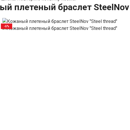
й плетеный браслет SteelNov "
-6%