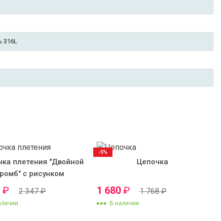
ь 316L
-5%
чка плетения "Двойной
Цепочка
ромб" с рисунком
0
₽
1 680
₽
2 347
₽
1 768
₽
аличии
В наличии