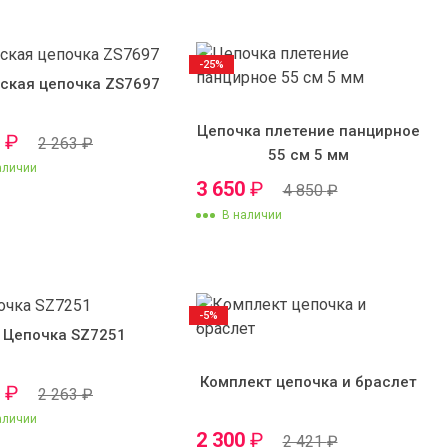
-25%
ская цепочка ZS7697
Цепочка плетение панцирное
0
₽
2 263
₽
55 см 5 мм
аличии
3 650
₽
4 850
₽
В наличии
-5%
Цепочка SZ7251
Комплект цепочка и браслет
0
₽
2 263
₽
аличии
2 300
₽
2 421
₽