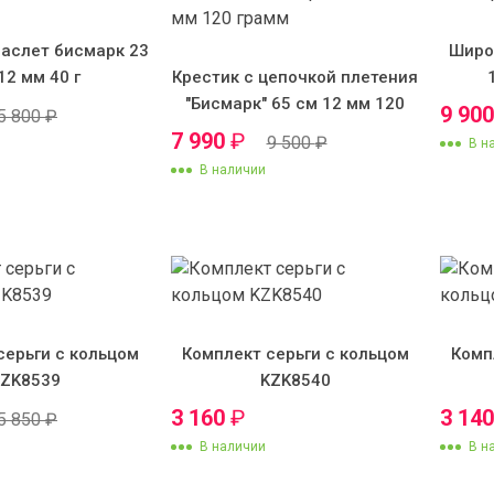
аслет бисмарк 23
Широ
12 мм 40 г
Крестик с цепочкой плетения
"Бисмарк" 65 см 12 мм 120
9 90
5 800
₽
грамм
7 990
₽
9 500
₽
В н
В наличии
серьги с кольцом
Комплект серьги с кольцом
Комп
KZK8539
KZK8540
3 160
₽
3 14
5 850
₽
В наличии
В н