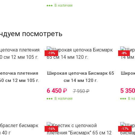
В наличии
ндуем посмотреть
-19%
-8%
епочка плетения
Широкая цепочка Бисмарк 65
Широк
60 см 12 мм 105 г.
см 14 мм 120 г.
6 450
₽
5 35
7 950
₽
В наличии
В н
-16%
-17%