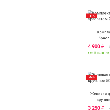
-11%
Компле
брасл
4 900
₽
В наличии
-24%
Женская ц
кручен
3 250
₽