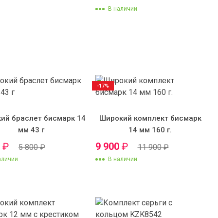
В наличии
-17%
ий браслет бисмарк 14
Широкий комплект бисмарк
мм 43 г
14 мм 160 г.
0
₽
9 900
₽
5 800
₽
11 900
₽
аличии
В наличии