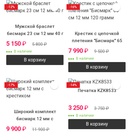
-12%
-16%
Мужской браслет
бисмарк 23 см 12 мм 40 г
Крестик с цепочкой
плетения "Бисмарк" 65
5 150
₽
5 800
₽
см 12 мм 120 грамм
7 990
₽
9 500
₽
В наличии
В наличии
В корзину
В корзину
-17%
-14%
Печатка KZK8533
3 250
₽
3 750
₽
Широкий комплект
В наличии
бисмарк 12 мм с
В корзину
крестиком
9 900
₽
11 900
₽