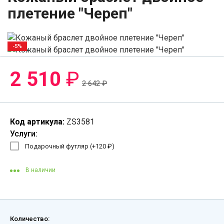
плетение "Череп"
-5%
2 510
₽
2 642
₽
Код артикула:
ZS3581
Услуги:
Подарочный футляр (+
120
₽
)
В наличии
Количество: