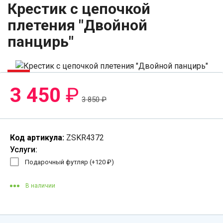
Крестик с цепочкой
плетения "Двойной
панцирь"
-11%
3 450
₽
3 850
₽
Код артикула:
ZSKR4372
Услуги:
Подарочный футляр (+
120
₽
)
В наличии