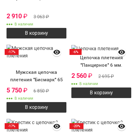
2 910
₽
3 063
₽
В наличии
В корзину
-17%
-6%
Цепочка плетения
"Панцирное" 6 мм.
Мужская цепочка
родиевое покрытие
2 560
₽
2 695
₽
плетения "Бисмарк" 65
В наличии
см 9 мм
5 750
₽
6 850
₽
В корзину
В наличии
В корзину
-17%
-20%