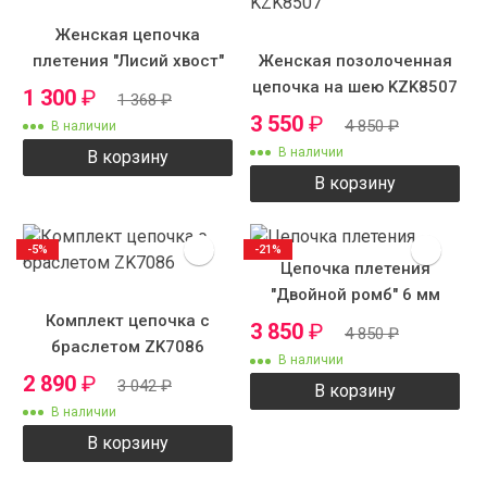
Женская цепочка
плетения "Лисий хвост"
Женская позолоченная
цепочка на шею KZK8507
1 300
₽
1 368
₽
3 550
₽
4 850
₽
В наличии
В наличии
В корзину
В корзину
-5%
-21%
Цепочка плетения
"Двойной ромб" 6 мм
Комплект цепочка с
3 850
₽
4 850
₽
браслетом ZK7086
В наличии
2 890
₽
3 042
₽
В корзину
В наличии
В корзину