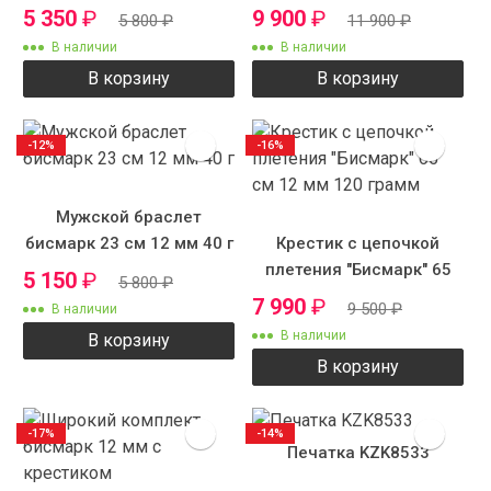
5 350
₽
9 900
₽
5 800
₽
11 900
₽
В наличии
В наличии
В корзину
В корзину
-12%
-16%
Мужской браслет
бисмарк 23 см 12 мм 40 г
Крестик с цепочкой
плетения "Бисмарк" 65
5 150
₽
5 800
₽
см 12 мм 120 грамм
7 990
₽
9 500
₽
В наличии
В наличии
В корзину
В корзину
-17%
-14%
Печатка KZK8533