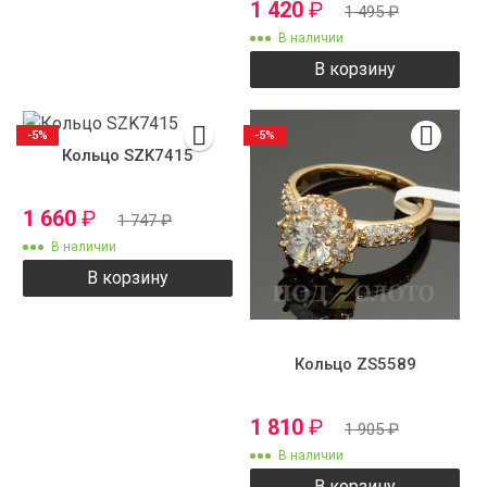
1 420
₽
1 495
₽
В наличии
В корзину
-5%
-5%
Кольцо SZK7415
1 660
₽
1 747
₽
В наличии
В корзину
Кольцо ZS5589
1 810
₽
1 905
₽
В наличии
В корзину