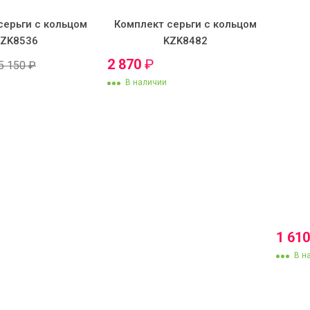
серьги с кольцом
Комплект серьги с кольцом
KZK8536
KZK8482
2 870
₽
5 150
₽
В наличии
1 61
В н