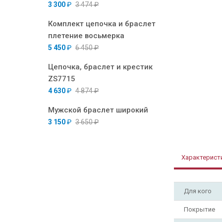
3 300
₽
3 474
₽
Комплект цепочка и браслет
плетение восьмерка
5 450
₽
6 450
₽
Цепочка, браслет и крестик
ZS7715
4 630
₽
4 874
₽
Мужской браслет широкий
3 150
₽
3 650
₽
Характерист
Для кого
Покрытие