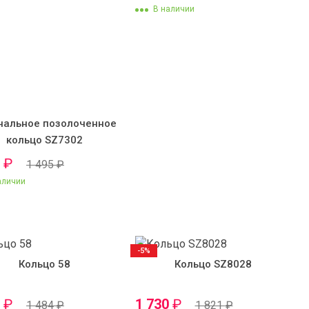
В наличии
чальное позолоченное
кольцо SZ7302
0
₽
1 495
₽
аличии
-5%
Кольцо 58
Кольцо SZ8028
0
₽
1 730
₽
1 484
₽
1 821
₽