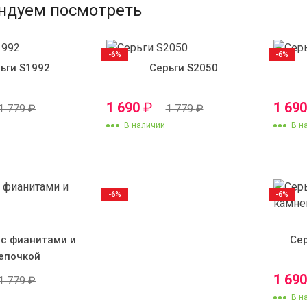
ндуем посмотреть
-6%
-6%
ьги S1992
Серьги S2050
1 690
₽
1 69
1 779
₽
1 779
₽
В наличии
В н
-6%
-6%
 с фианитами и
Се
епочкой
1 69
1 779
₽
В н