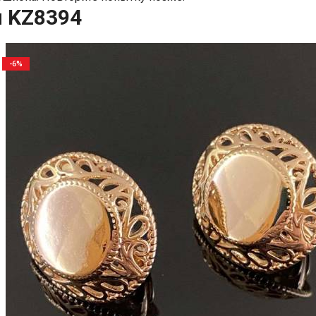
и KZ8394
-6%