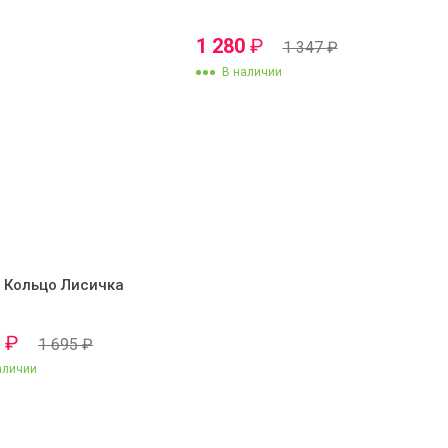
1 280
₽
1 347
₽
В наличии
Кольцо Лисичка
0
₽
1 695
₽
аличии