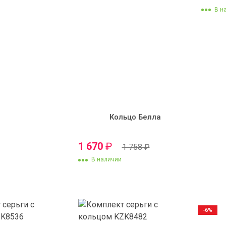
В н
Кольцо Белла
1 670
₽
1 758
₽
В наличии
-6%