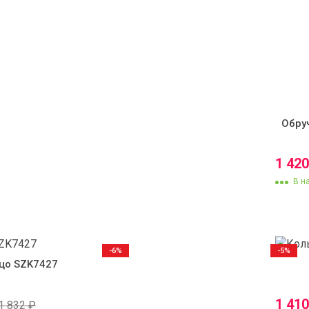
Обру
1 42
В н
-6%
-5%
цо SZK7427
1 41
1 832
₽