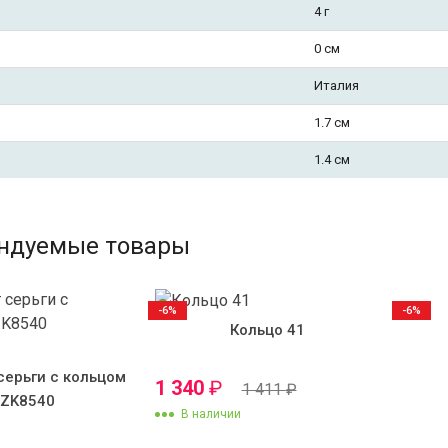
4 г
0 см
Италия
1.7 см
1.4 см
ндуемые товары
-6%
-6%
Кольцо 41
серьги с кольцом
1 340
₽
1 411
₽
KZK8540
В наличии