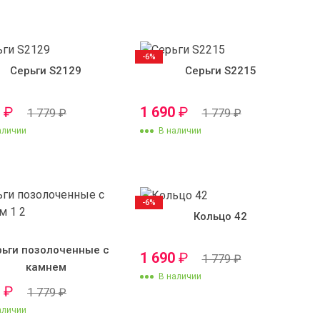
-6%
Серьги S2129
Серьги S2215
0
₽
1 690
₽
1 779
₽
1 779
₽
аличии
В наличии
-6%
Кольцо 42
рьги позолоченные с
1 690
₽
1 779
₽
камнем
В наличии
0
₽
1 779
₽
аличии