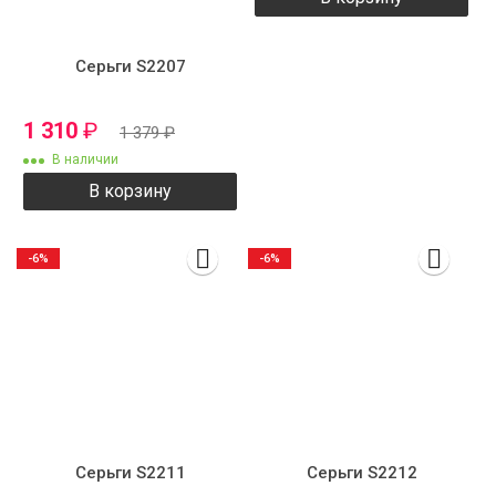
Серьги S2207
1 310
₽
1 379
₽
В наличии
В корзину
-6%
-6%
Серьги S2211
Серьги S2212