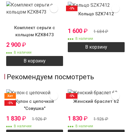
-5%
Кольцо SZK7412
Комплект серьги с
1 600
₽
1 684
₽
кольцом KZK8473
В наличии
2 900
₽
В корзину
В наличии
В корзину
Рекомендуем посмотреть
Хит
-5%
Кулон с цепочкой
Женский браслет 62
-5%
"Совушка"
1 830
₽
1 830
₽
1 926
₽
1 926
₽
В наличии
В наличии