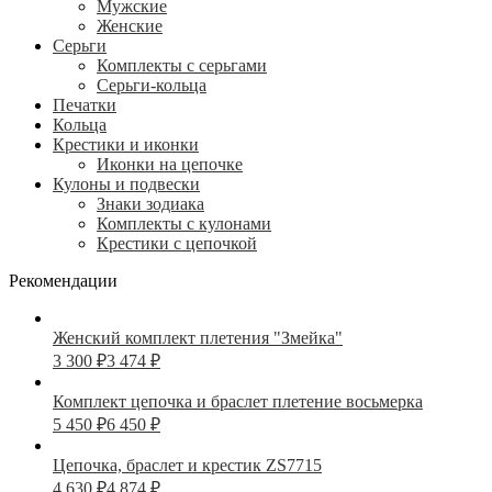
Мужские
Женские
Серьги
Комплекты с серьгами
Серьги-кольца
Печатки
Кольца
Крестики и иконки
Иконки на цепочке
Кулоны и подвески
Знаки зодиака
Комплекты с кулонами
Крестики с цепочкой
Рекомендации
Женский комплект плетения "Змейка"
3 300
₽
3 474
₽
Комплект цепочка и браслет плетение восьмерка
5 450
₽
6 450
₽
Цепочка, браслет и крестик ZS7715
4 630
₽
4 874
₽