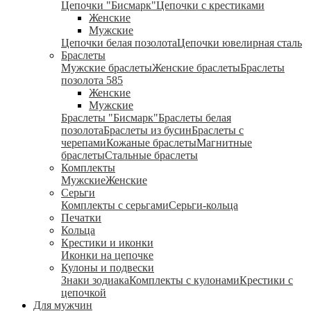
Цепочки "Бисмарк"
Цепочки с крестиками
Женские
Мужские
Цепочки белая позолота
Цепочки ювелирная сталь
Браслеты
Мужские браслеты
Женские браслеты
Браслеты
позолота 585
Женские
Мужские
Браслеты "Бисмарк"
Браслеты белая
позолота
Браслеты из бусин
Браслеты с
черепами
Кожаные браслеты
Магнитные
браслеты
Стальные браслеты
Комплекты
Мужские
Женские
Серьги
Комплекты с серьгами
Серьги-кольца
Печатки
Кольца
Крестики и иконки
Иконки на цепочке
Кулоны и подвески
Знаки зодиака
Комплекты с кулонами
Крестики с
цепочкой
Для мужчин