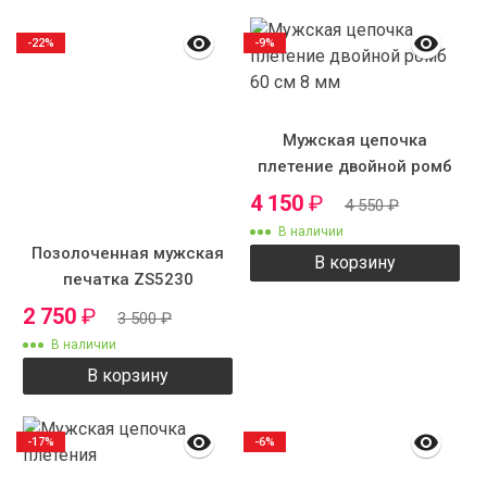
-22%
-9%
Мужская цепочка
плетение двойной ромб
60 см 8 мм
4 150
₽
4 550
₽
В наличии
Позолоченная мужская
В корзину
печатка ZS5230
2 750
₽
3 500
₽
В наличии
В корзину
-17%
-6%