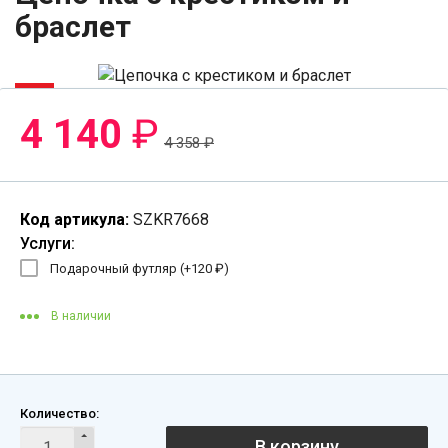
браслет
-6%
4 140
₽
4 358
₽
Код артикула:
SZKR7668
Услуги:
Подарочный футляр (+
120
₽
)
В наличии
Количество:
В корзину