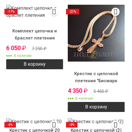
-17%
-21%
Комплект цепочка и
браслет плетения
"бисмарк" с крестиком
6 050
₽
7 250
₽
№4-3
В наличии
В корзину
Крестик с цепочкой
плетения "Бисмарк
якорный"
4 350
₽
5 450
₽
В наличии
В корзину
-6%
-5%
Крестик с цепочкой 20
Крестик с цепочкой (2)