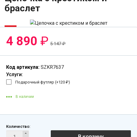
браслет
-5%
4 890
₽
5 147
₽
Код артикула:
SZKR7637
Услуги:
Подарочный футляр (+
120
₽
)
В наличии
Количество:
В корзину