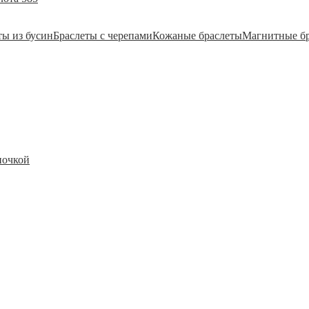
ты из бусин
Браслеты с черепами
Кожаные браслеты
Магнитные б
почкой