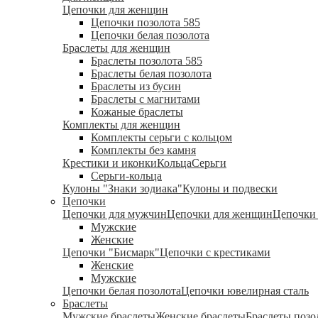
Цепочки для женщин
Цепочки позолота 585
Цепочки белая позолота
Браслеты для женщин
Браслеты позолота 585
Браслеты белая позолота
Браслеты из бусин
Браслеты с магнитами
Кожаные браслеты
Комплекты для женщин
Комплекты серьги с кольцом
Комплекты без камня
Крестики и иконки
Кольца
Серьги
Серьги-кольца
Кулоны "Знаки зодиака"
Кулоны и подвески
Цепочки
Цепочки для мужчин
Цепочки для женщин
Цепочки 
Мужские
Женские
Цепочки "Бисмарк"
Цепочки с крестиками
Женские
Мужские
Цепочки белая позолота
Цепочки ювелирная сталь
Браслеты
Мужские браслеты
Женские браслеты
Браслеты позо