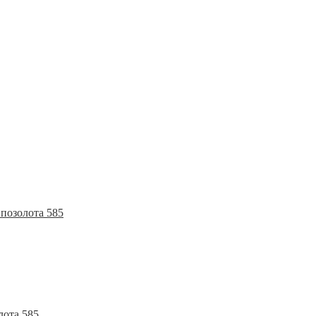
позолота 585
лота 585