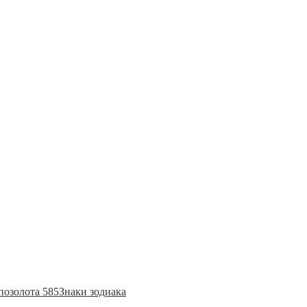
позолота 585
Знаки зодиака