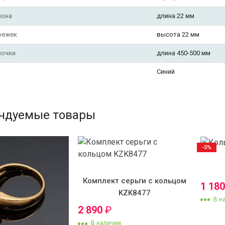
лона
длина 22 мм
режек
высота 22 мм
почки
длина 450-500 мм
Синий
ндуемые товары
-5%
Комплект серьги с кольцом
1 18
KZK8477
В н
2 890
₽
В наличии