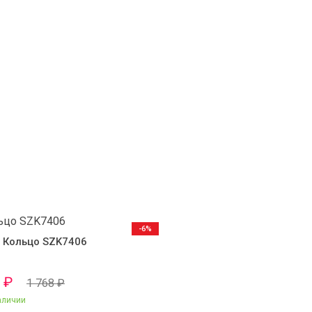
-6%
Кольцо SZK7406
0
₽
1 768
₽
аличии