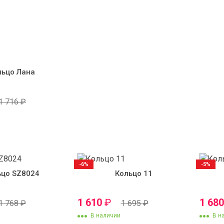
льцо Лана
1 716
₽
-6%
-5%
ьцо SZ8024
Кольцо 11
1 610
₽
1 68
1 768
₽
1 695
₽
В наличии
В н