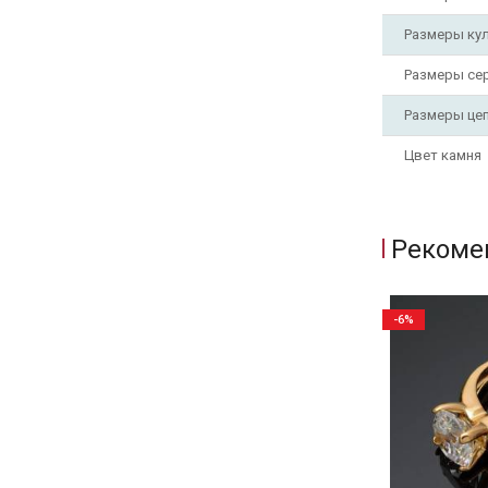
Размеры ку
Размеры се
Размеры це
Цвет камня
Рекоме
-6%