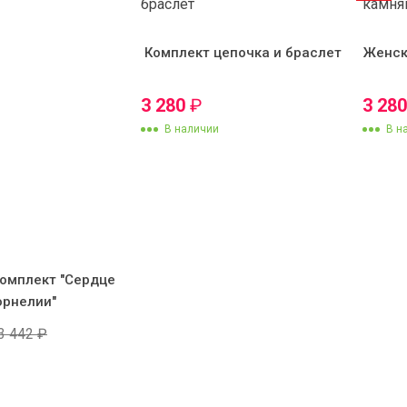
Комплект цепочка и браслет
Женск
3 280
₽
3 28
В наличии
В н
омплект "Сердце
орнелии"
3 442
₽