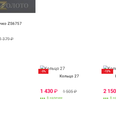
чко ZS6757
1 379
₽
-5%
-13%
Кольцо 27
1 430
₽
2 15
1 505
₽
В наличии
В н