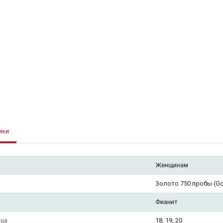
ики
Женщинам
Золото 750 пробы (Gol
Фианит
ьца
18, 19, 20