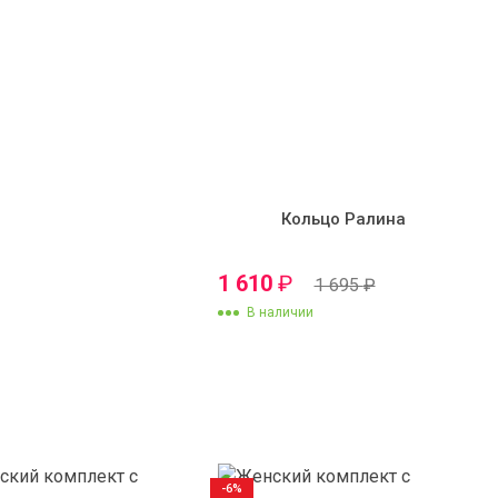
Кольцо Ралина
1 610
₽
1 695
₽
В наличии
-6%