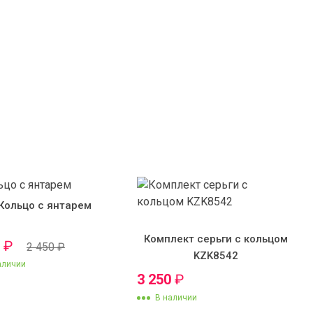
Кольцо с янтарем
Комплект серьги с кольцом
0
₽
2 450
₽
KZK8542
аличии
3 250
₽
В наличии