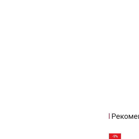
Рекоме
-5%