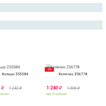
-5%
Кольцо ZS5584
Колечко ZS6778
0
₽
1 240
₽
1 242
₽
1 305
₽
аличии
В наличии