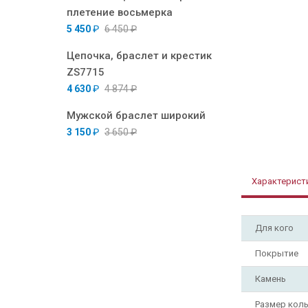
плетение восьмерка
5 450
₽
6 450
₽
Цепочка, браслет и крестик
ZS7715
4 630
₽
4 874
₽
Мужской браслет широкий
3 150
₽
3 650
₽
Характерист
Для кого
Покрытие
Камень
Размер кол