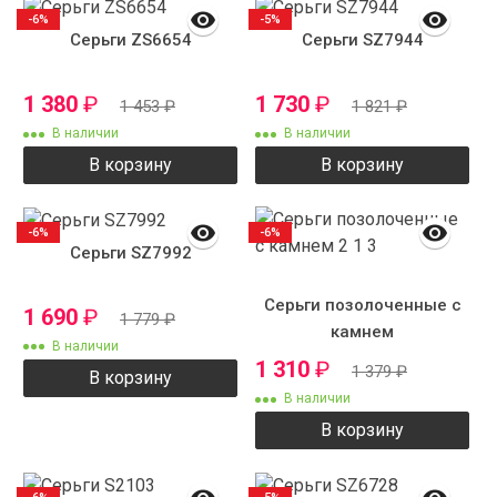
-6%
-5%
Серьги ZS6654
Серьги SZ7944
1 380
₽
1 730
₽
1 453
₽
1 821
₽
В наличии
В наличии
В корзину
В корзину
-6%
-6%
Серьги SZ7992
Серьги позолоченные с
1 690
₽
1 779
₽
камнем
В наличии
1 310
₽
1 379
₽
В корзину
В наличии
В корзину