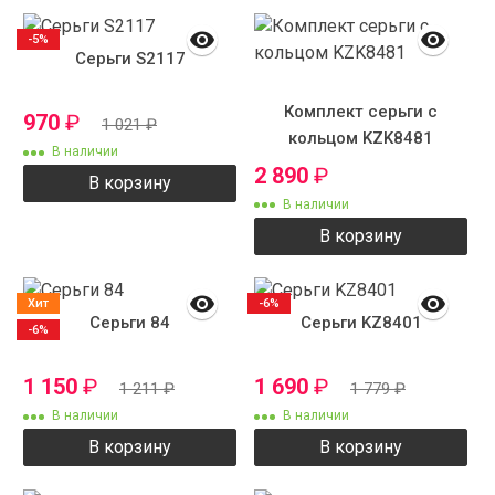
-5%
Серьги S2117
Комплект серьги с
970
₽
1 021
₽
кольцом KZK8481
В наличии
2 890
₽
В корзину
В наличии
В корзину
Хит
-6%
Серьги 84
Серьги KZ8401
-6%
1 150
₽
1 690
₽
1 211
₽
1 779
₽
В наличии
В наличии
В корзину
В корзину