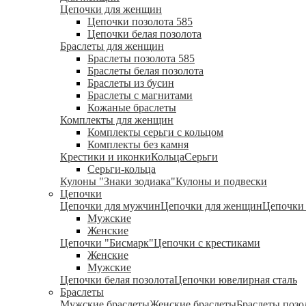
Цепочки для женщин
Цепочки позолота 585
Цепочки белая позолота
Браслеты для женщин
Браслеты позолота 585
Браслеты белая позолота
Браслеты из бусин
Браслеты с магнитами
Кожаные браслеты
Комплекты для женщин
Комплекты серьги с кольцом
Комплекты без камня
Крестики и иконки
Кольца
Серьги
Серьги-кольца
Кулоны "Знаки зодиака"
Кулоны и подвески
Цепочки
Цепочки для мужчин
Цепочки для женщин
Цепочки 
Мужские
Женские
Цепочки "Бисмарк"
Цепочки с крестиками
Женские
Мужские
Цепочки белая позолота
Цепочки ювелирная сталь
Браслеты
Мужские браслеты
Женские браслеты
Браслеты позо