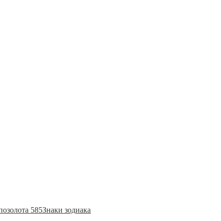
позолота 585
Знаки зодиака