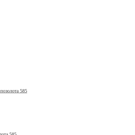
позолота 585
лота 585