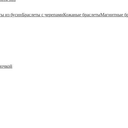
ты из бусин
Браслеты с черепами
Кожаные браслеты
Магнитные б
почкой