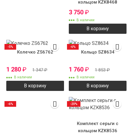
кольцом KZK8468
3 750
₽
В наличии
В корзину
-5%
-6%
Колечко ZS6762
Кольцо SZ8634
1 280
₽
1 760
₽
1 347
₽
1 853
₽
В наличии
В наличии
В корзину
В корзину
-6%
-20%
Комплект серьги с
кольцом KZK8536