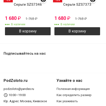
-5%
-5%
Серьги SZS7346
Серьги SZS7373
1 680
₽
1 680
₽
1 768
₽
1 768
₽
В наличии
В наличии
В корзину
В корзину
Подписывайтесь на нас
PodZoloto.ru
Узнайте о нас
podzoloto@yandex.ru
Полезная информация
10:00—19:00
Как определить размер
Юр. Адреc: Москва, Киевское
Как ухаживать