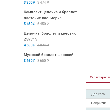
3 300
₽
3 474
₽
Комплект цепочка и браслет
плетение восьмерка
5 450
₽
6 450
₽
Цепочка, браслет и крестик
ZS7715
4 630
₽
4 874
₽
Мужской браслет широкий
3 150
₽
3 650
₽
Характерист
Для кого
Покрытие