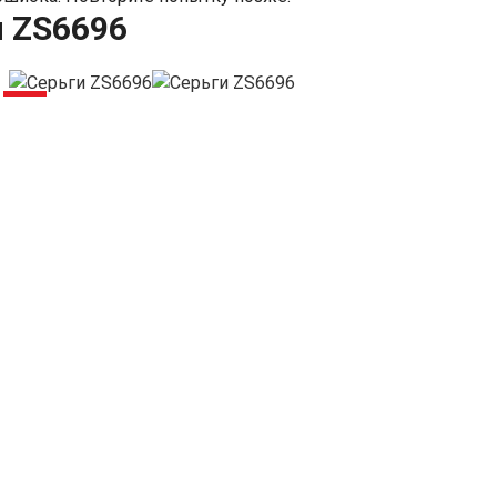
и ZS6696
-6%