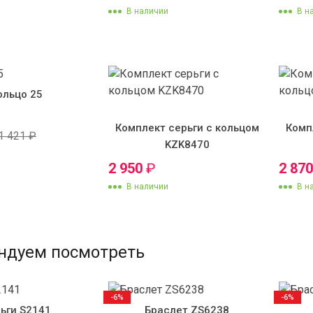
В наличии
В н
ольцо 25
Комплект серьги с кольцом
Комп
1 421
₽
KZK8470
2 950
₽
2 87
В наличии
В н
ндуем посмотреть
-6%
-6%
ьги S2141
Браслет ZS6238