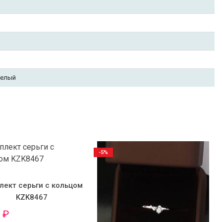
белый
-5%
лект серьги с кольцом
KZK8467
0
₽