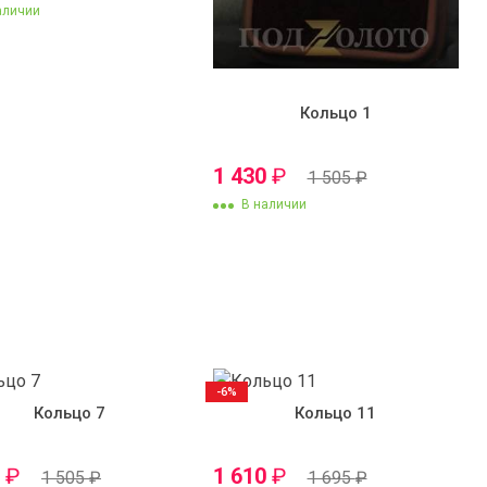
аличии
Кольцо 1
1 430
₽
1 505
₽
В наличии
-6%
Кольцо 7
Кольцо 11
0
₽
1 610
₽
1 505
₽
1 695
₽