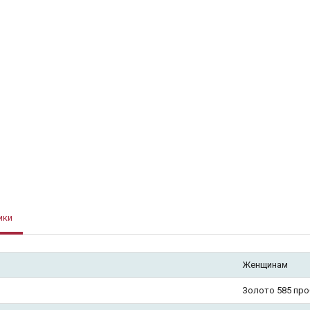
ики
Женщинам
Золото 585 пр