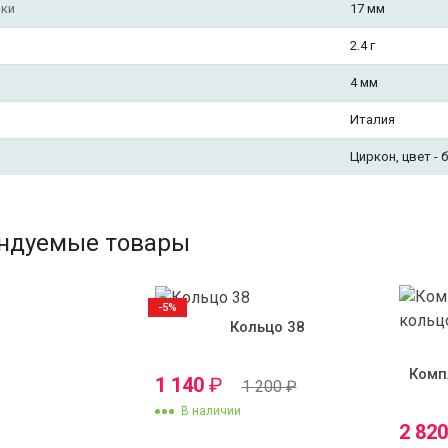
чки
17 мм
2.4 г
4 мм
Италия
Циркон, цвет - 
ндуемые товары
-5%
Кольцо 38
Комп
1 140
₽
1 200
₽
В наличии
2 82