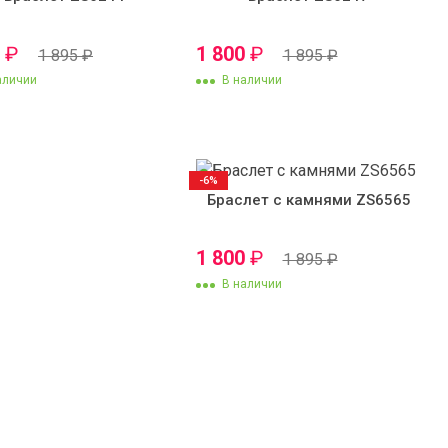
0
₽
1 800
₽
1 895
₽
1 895
₽
аличии
В наличии
-6%
Браслет с камнями ZS6565
1 800
₽
1 895
₽
В наличии