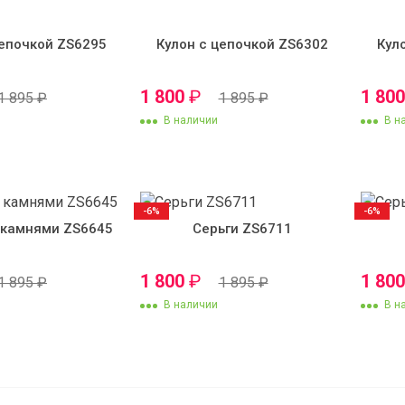
цепочкой ZS6295
Кулон с цепочкой ZS6302
Кул
1 800
₽
1 80
1 895
₽
1 895
₽
В наличии
В н
-6%
-6%
 камнями ZS6645
Серьги ZS6711
1 800
₽
1 80
1 895
₽
1 895
₽
В наличии
В н