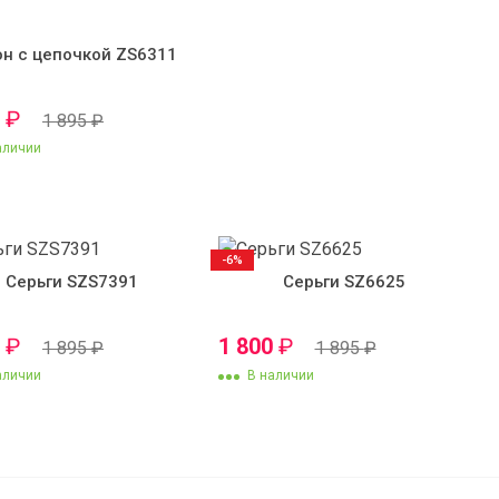
он с цепочкой ZS6311
0
₽
1 895
₽
аличии
-6%
Серьги SZS7391
Серьги SZ6625
0
₽
1 800
₽
1 895
₽
1 895
₽
аличии
В наличии
1 895
₽