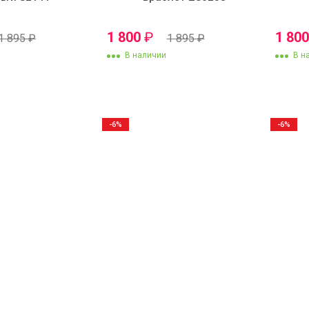
1 800
₽
1 80
1 895
₽
1 895
₽
В наличии
В н
-6%
-6%