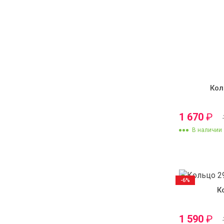
Кол
1 670
₽
В наличии
-6%
К
1 590
₽