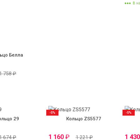
В н
ьцо Белла
1 758
₽
-5%
-5%
ольцо 29
Кольцо ZS5577
1 160
₽
1 43
1 674
₽
1 221
₽