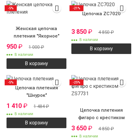
-5%
-21%
Цепочка ZC7020
Женская цепочка
3 850
₽
4 850
₽
плетения "Якорное"
В наличии
950
₽
1 000
₽
В корзину
В наличии
В корзину
-5%
-25%
Цепочка плетения
"Шнурок"
1 410
₽
1 484
₽
Цепочка плетения
В наличии
фигаро с крестиком
В корзину
ZS7731
3 650
₽
4 850
₽
В наличии