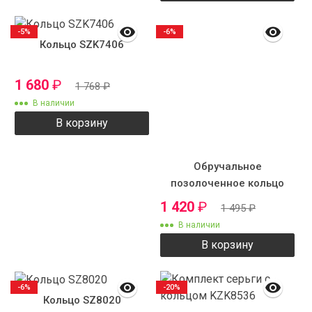
-5%
-6%
Кольцо SZK7406
1 680
₽
1 768
₽
В наличии
В корзину
Обручальное
позолоченное кольцо
SZ7302
1 420
₽
1 495
₽
В наличии
В корзину
-6%
-20%
Кольцо SZ8020